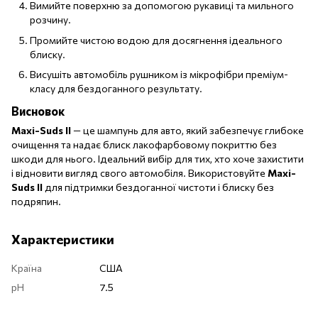
Вимийте поверхню за допомогою рукавиці та мильного
розчину.
Промийте чистою водою для досягнення ідеального
блиску.
Висушіть автомобіль рушником із мікрофібри преміум-
класу для бездоганного результату.
Висновок
Maxi-Suds II
— це шампунь для авто, який забезпечує глибоке
очищення та надає блиск лакофарбовому покриттю без
шкоди для нього. Ідеальний вибір для тих, хто хоче захистити
і відновити вигляд свого автомобіля. Використовуйте
Maxi-
Suds II
для підтримки бездоганної чистоти і блиску без
подряпин.
Характеристики
Країна
США
pH
7.5