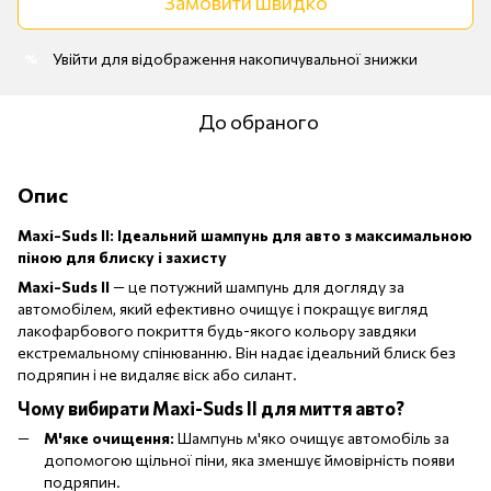
Замовити швидко
Увійти
для відображення накопичувальної знижки
%
До обраного
Опис
Maxi-Suds II: Ідеальний шампунь для авто з максимальною
піною для блиску і захисту
Maxi-Suds II
— це потужний шампунь для догляду за
автомобілем, який ефективно очищує і покращує вигляд
лакофарбового покриття будь-якого кольору завдяки
екстремальному спінюванню. Він надає ідеальний блиск без
подряпин і не видаляє віск або силант.
Чому вибирати
Maxi-Suds II
для миття авто?
М'яке очищення:
Шампунь м'яко очищує автомобіль за
допомогою щільної піни, яка зменшує ймовірність появи
подряпин.