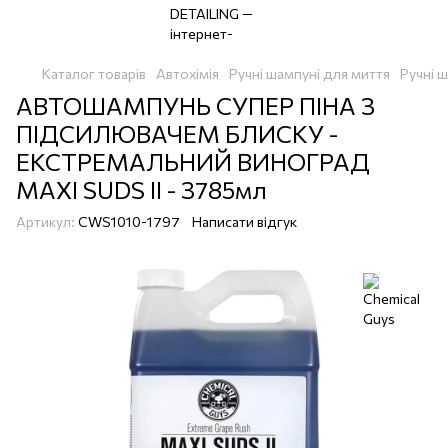
Каталог товарів
Автохімія
Ручні шампуні для миття
Ручні 
АВТОШАМПУНЬ СУПЕР ПІНА З
ПІДСИЛЮВАЧЕМ БЛИСКУ -
ЕКСТРЕМАЛЬНИЙ ВИНОГРАД
MAXI SUDS II - 3785мл
Артикул:
CWS1010-1797
Написати відгук