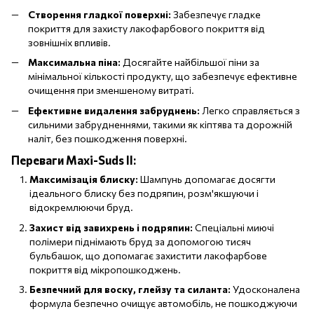
Створення гладкої поверхні:
Забезпечує гладке
покриття для захисту лакофарбового покриття від
зовнішніх впливів.
Максимальна піна:
Досягайте найбільшої піни за
мінімальної кількості продукту, що забезпечує ефективне
очищення при зменшеному витраті.
Ефективне видалення забруднень:
Легко справляється з
сильними забрудненнями, такими як кіптява та дорожній
наліт, без пошкодження поверхні.
Переваги
Maxi-Suds II
:
Максимізація блиску:
Шампунь допомагає досягти
ідеального блиску без подряпин, розм'якшуючи і
відокремлюючи бруд.
Захист від завихрень і подряпин:
Спеціальні миючі
полімери піднімають бруд за допомогою тисяч
бульбашок, що допомагає захистити лакофарбове
покриття від мікропошкоджень.
Безпечний для воску, глейзу та силанта:
Удосконалена
формула безпечно очищує автомобіль, не пошкоджуючи