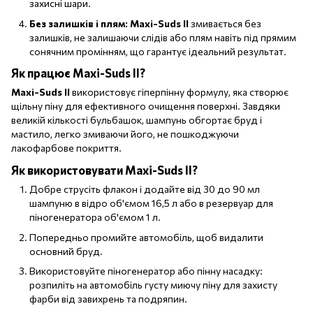
захисні шари.
Без залишків і плям:
Maxi-Suds II
змивається без
залишків, не залишаючи слідів або плям навіть під прямим
сонячним промінням, що гарантує ідеальний результат.
Як працює
Maxi-Suds II
?
Maxi-Suds II
використовує гіперпінну формулу, яка створює
щільну піну для ефективного очищення поверхні. Завдяки
великій кількості бульбашок, шампунь обгортає бруд і
мастило, легко змиваючи його, не пошкоджуючи
лакофарбове покриття.
Як використовувати
Maxi-Suds II
?
Добре струсіть флакон і додайте від 30 до 90 мл
шампуню в відро об'ємом 16,5 л або в резервуар для
піногенератора об'ємом 1 л.
Попередньо промийте автомобіль, щоб видалити
основний бруд.
Використовуйте піногенератор або пінну насадку:
розпиліть на автомобіль густу миючу піну для захисту
фарби від завихрень та подряпин.