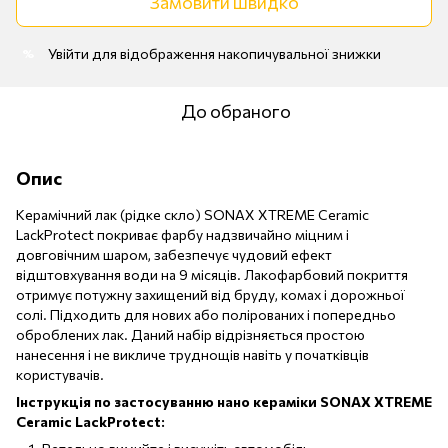
Замовити швидко
Увійти
для відображення накопичувальної знижки
%
До обраного
Опис
Керамічний лак (рідке скло) SONAX XTREME Ceramic
LackProtect покриває фарбу надзвичайно міцним і
довговічним шаром, забезпечує чудовий ефект
відштовхування води на 9 місяців. Лакофарбовий покриття
отримує потужну захищений від бруду, комах і дорожньої
солі. Підходить для нових або полірованих і попередньо
оброблених лак. Даний набір відрізняється простою
нанесення і не викличе труднощів навіть у початківців
користувачів.
Інструкція по застосуванню нано кераміки SONAX XTREME
Ceramic LackProtect: