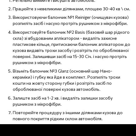
Ретельно вимийте і висушіть автомобіль.
Працюйте з невеликими ділянками, площею 30-40 кв \ см.
Використовуючи балончик №1 Reiniger (очищувач кузова)
розпиліть засіб і насухо протріть рушником з мікрофібри.
Використовуйте балончик №2 Basis (базовий шар рідкого
скла) зі вбудованим аплікатором - видаліть захисне
пластикове кільце, притискаючи балончик аплікатором до
кузова видавіть трохи засобу і розітріть по оброблюваної
поверхні. Залишивши засіб на 15-30 Січ. і насухо протріть
рушником з мікрофібри.
Візьміть балончик №3 Glanz (основний шар Нано-
кераміки) і губку яка йде в комплект. Розпиліть трохи
кошти на жовту сторону губки і розітріть засіб по
оброблюваної поверхні кузова автомобіль.
Залиште засіб на 1-2 хв. і видаліть залишки засобу
рушником з мікрофібри.
Повторюйте процедуру з іншими ділянками кузова до
повного покриття рідким склом автомобіля.