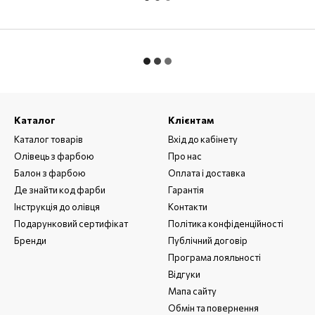
Каталог
Клієнтам
Каталог товарів
Вхід до кабінету
Олівець з фарбою
Про нас
Балон з фарбою
Оплата і доставка
Де знайти код фарби
Гарантія
Інструкція до олівця
Контакти
Подарунковий сертифікат
Політика конфіденційності
Бренди
Публічний договір
Програма лояльності
Відгуки
Мапа сайту
Обмін та повернення