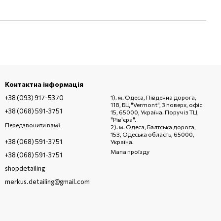
Контактна інформація
+38 (093) 917-5370
1). м. Одеса, Південна дорога,
118, БЦ "Vermont", 3 поверх, офіс
+38 (068) 591-3751
15, 65000, Україна. Поруч із ТЦ
"Рів'єра".
Передзвонити вам?
2). м. Одеса, Балтська дорога,
153, Одеська область, 65000,
+38 (068) 591-3751
Україна.
Мапа проїзду
+38 (068) 591-3751
shopdetailing
merkus.detailing@gmail.com