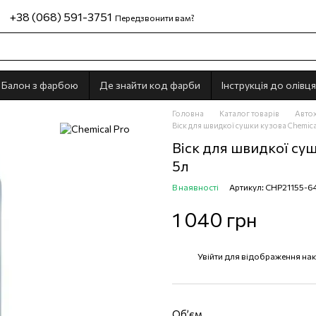
+38 (068) 591-3751
Передзвонити вам?
Балон з фарбою
Де знайти код фарби
Інструкція до олівця
Головна
Каталог товарів
Автох
Віск для швидкої сушки кузова Chemical
Віск для швидкої сушк
5л
В наявності
Артикул: CHP21155-6
1 040 грн
Увійти
для відображення нак
%
Обʼєм