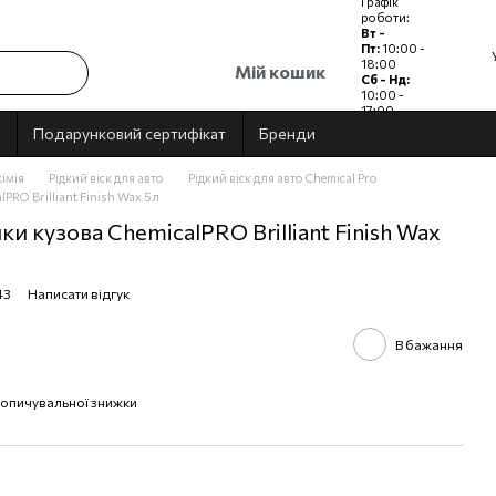
Графік
роботи:
Вт -
Пт:
10:00 -
18:00
Мій кошик
Сб - Нд:
10:00 -
17:00
Пн:
Вихідний
Подарунковий сертифікат
Бренди
імія
Рідкий віск для авто
Рідкий віск для авто Chemical Pro
PRO Brilliant Finish Wax 5л
и кузова ChemicalPRO Brilliant Finish Wax
43
Написати відгук
В бажання
опичувальної знижки