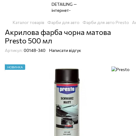
Каталог товарів
Фарби для авто
Фарби для авто Presto
А
Акрилова фарба чорна матова
Presto 500 мл
Артикул:
00148-340
Написати відгук
НОВИНКА