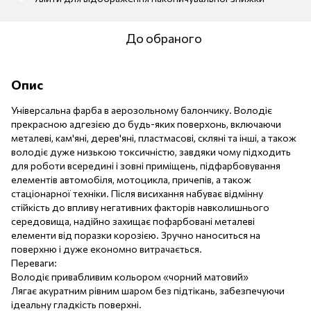
До обраного
Опис
Універсальна фарба в аерозольному балончику. Володіє
прекрасною адгезією до будь-яких поверхонь, включаючи
металеві, кам'яні, дерев'яні, пластмасові, скляні та інші, а також
володіє дуже низькою токсичністю, завдяки чому підходить
для роботи всередині і зовні приміщень, підфарбовування
елементів автомобіля, мотоцикла, причепів, а також
стаціонарної техніки. Після висихання набуває відмінну
стійкість до впливу негативних факторів навколишнього
середовища, надійно захищає пофарбовані металеві
елементи від поразки корозією. Зручно наноситься на
поверхню і дуже економно витрачається.
Переваги:
Володіє привабливим кольором «чорний матовий»
Лягає акуратним рівним шаром без підтікань, забезпечуючи
ідеальну гладкість поверхні.