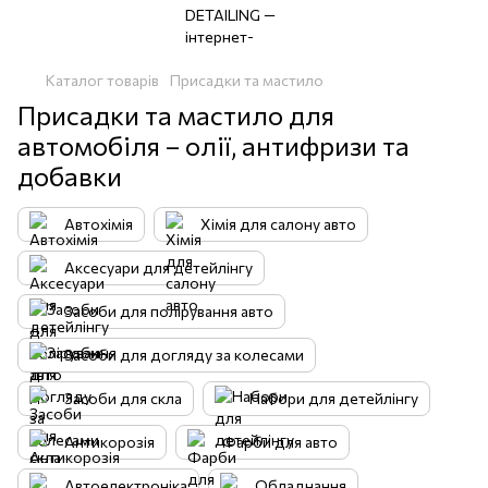
Каталог товарів
Присадки та мастило
Присадки та мастило для
автомобіля – олії, антифризи та
добавки
Автохімія
Хімія для салону авто
Аксесуари для детейлінгу
Засоби для полірування авто
Засоби для догляду за колесами
Засоби для скла
Набори для детейлінгу
Антикорозія
Фарби для авто
Автоелектроніка
Обладнання