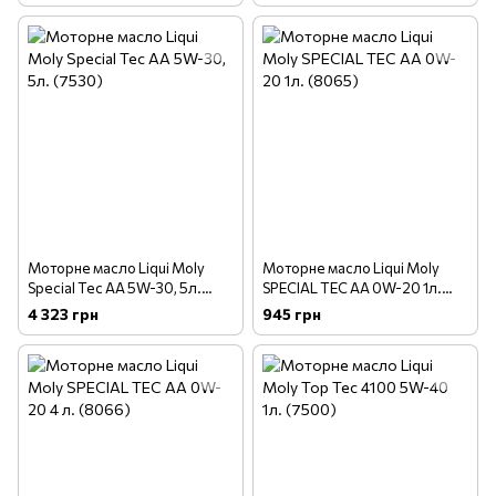
Моторне масло Liqui Moly
Моторне масло Liqui Moly
Special Tec AA 5W-30, 5л.
SPECIAL TEC АА 0W-20 1л.
(7530)
(8065)
4 323 грн
945 грн