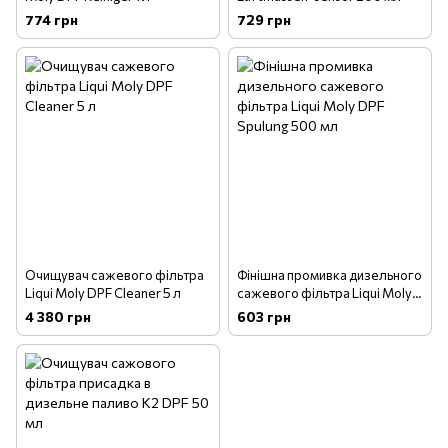
774 грн
729 грн
Очищувач сажевого фільтра
Фінішна промивка дизельного
Liqui Moly DPF Cleaner 5 л
сажевого фільтра Liqui Moly
DPF Spulung 500 мл
4 380 грн
603 грн