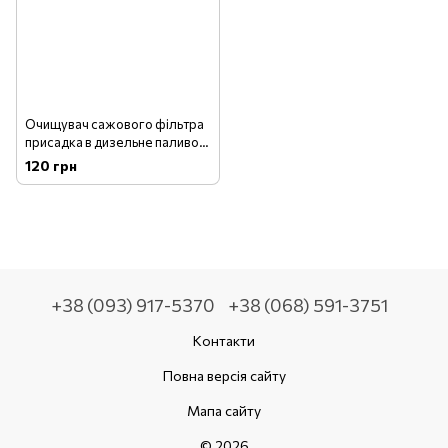
Очищувач сажового фільтра
присадка в дизельне паливо
K2 DPF 50 мл
120 грн
+38 (093) 917-5370
+38 (068) 591-3751
Контакти
Повна версія сайту
Мапа сайту
© 2026