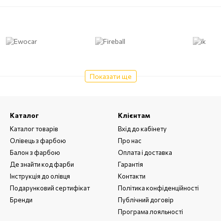
Показати ще
Каталог
Клієнтам
Каталог товарів
Вхід до кабінету
Олівець з фарбою
Про нас
Балон з фарбою
Оплата і доставка
Де знайти код фарби
Гарантія
Інструкція до олівця
Контакти
Подарунковий сертифікат
Політика конфіденційності
Бренди
Публічний договір
Програма лояльності