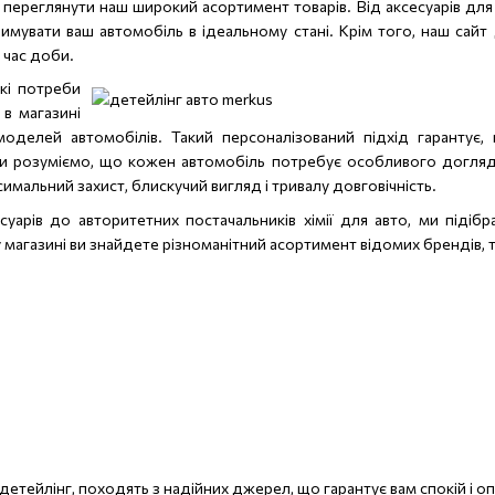
о переглянути наш широкий асортимент товарів. Від аксесуарів для м
имувати ваш автомобіль в ідеальному стані. Крім того, наш сай
 час доби.
кі потреби
 в магазині
моделей автомобілів. Такий персоналізований підхід гарантує
и розуміємо, що кожен автомобіль потребує особливого догляду 
мальний захист, блискучий вигляд і тривалу довговічність.
суарів до авторитетних постачальників хімії для авто, ми піді
 магазині ви знайдете різноманітний асортимент відомих брендів, та
детейлінг, походять з надійних джерел, що гарантує вам спокій і о