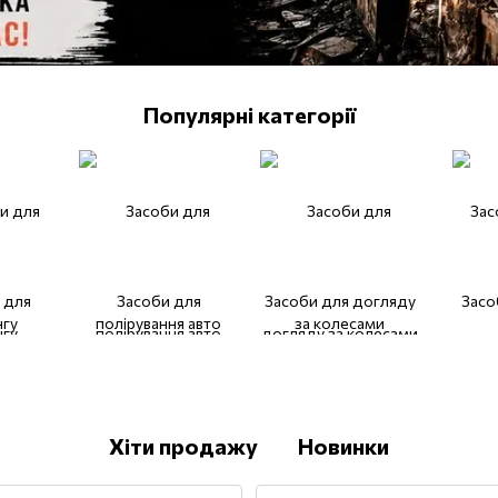
Популярні категорії
 для
Засоби для
Засоби для догляду
Засо
нгу
полірування авто
за колесами
Хіти продажу
Новинки