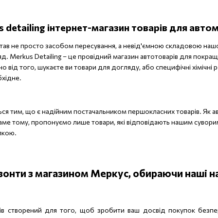
 detailing інтернет-магазин товарів для авто
 став не просто засобом пересування, а невід'ємною складовою нашо
д. Merkus Detailing – це провідний магазин автотоварів для покра
 від того, шукаєте ви товари для догляду, або специфічні хімічні 
бхідне.
ься тим, що є надійним постачальником першокласних товарів. Як 
 Саме тому, пропонуємо лише товари, які відповідають нашим сувори
пкою.
изонти з магазином Меркус, обираючи наші н
рів створений для того, щоб зробити ваш досвід покупок безп