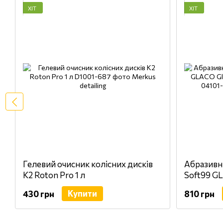
ХІТ
ХІТ
Гелевий очисник колісних дисків
Абразивн
K2 Roton Pro 1 л
Soft99 G
On 100 ml
Купити
430 грн
810 грн