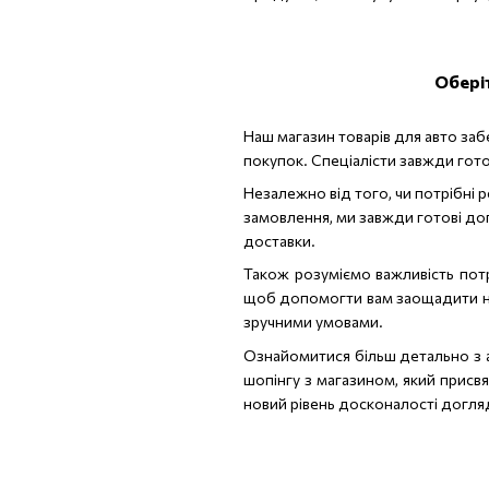
Обері
Наш магазин товарів для авто заб
покупок. Спеціалісти завжди гот
Незалежно від того, чи потрібні 
замовлення, ми завжди готові до
доставки.
Також розуміємо важливість потр
щоб допомогти вам заощадити на 
зручними умовами.
Ознайомитися більш детально з а
шопінгу з магазином, який присв
новий рівень досконалості догля