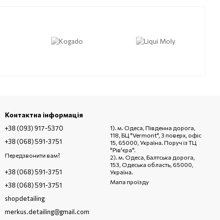
Контактна інформація
+38 (093) 917-5370
1). м. Одеса, Південна дорога,
118, БЦ "Vermont", 3 поверх, офіс
+38 (068) 591-3751
15, 65000, Україна. Поруч із ТЦ
"Рів'єра".
Передзвонити вам?
Всі бренди
2). м. Одеса, Балтська дорога,
153, Одеська область, 65000,
+38 (068) 591-3751
Україна.
Мапа проїзду
+38 (068) 591-3751
shopdetailing
merkus.detailing@gmail.com