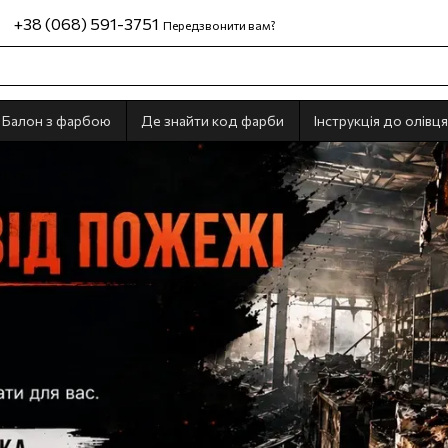
+38 (068) 591-3751
Передзвонити вам?
Балон з фарбою
Де знайти код фарби
Інструкція до олівця