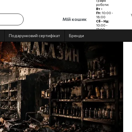
Графік
роботи:
Вт -
Пт:
10:00 -
18:00
Мій кошик
Сб - Нд:
10:00 -
17:00
Пн:
Вихідний
Подарунковий сертифікат
Бренди