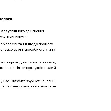
реваги
я для успішного здійснення
ожуть виникнути.
бо у вас є питання щодо процесу
онуємо зручні способи оплати та
часто проводимо акції та знижки,
ання не тільки продукцією, але й
 нас. Відчуйте зручність онлайн-
г сьогодні та відкрийте для себе