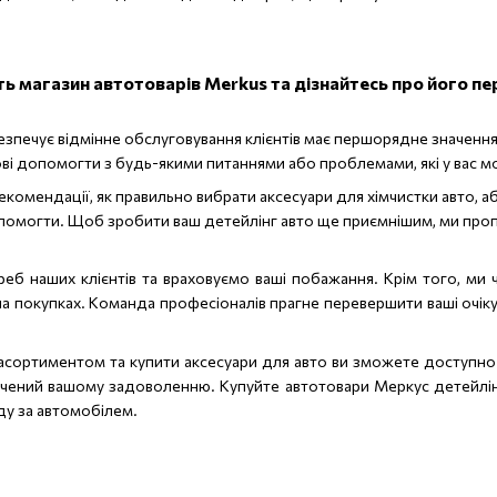
ть магазин автотоварів Merkus та дізнайтесь про його пе
езпечує відмінне обслуговування клієнтів має першорядне значенн
ові допомогти з будь-якими питаннями або проблемами, які у вас м
рекомендації, як правильно вибрати аксесуари для хімчистки авто, а
помогти. Щоб зробити ваш детейлінг авто ще приємнішим, ми проп
еб наших клієнтів та враховуємо ваші побажання. Крім того, ми 
покупках. Команда професіоналів прагне перевершити ваші очікув
сортиментом та купити аксесуари для авто ви зможете доступно у
ячений вашому задоволенню. Купуйте автотовари Меркус детейлін
ду за автомобілем.