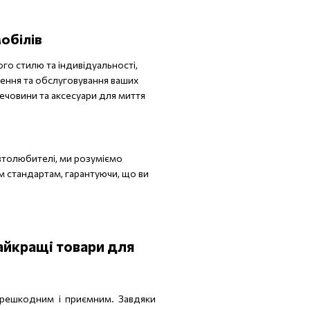
мобілів
го стилю та індивідуальності,
щення та обслуговування ваших
речовини та аксесуари для миття
автолюбителі, ми розуміємо
м стандартам, гарантуючи, що ви
айкращі товари для
ерешкодним і приємним. Завдяки