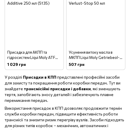
Присадка для АКПП та
Усунення витоку масла в
гідросистем Liqui Moly ATF
МКПП Liqui Moly Getriebeol-
Additive 250 мл (5135)
Verlust-Stop 50 мл
1 029 грн
507 грн
У розділі
Присадки в КПП
представлені професійні засоби
для захисту та покращення роботи коробки передач. Тут ви
знайдете
трансмісійні присадки і добавки
, які зменшують
тертя, запобігають зносу деталей і забезпечують плавне
перемикання передач.
Використання присадок в КПП дозволяє продовжити термін
служби коробки передач, підвищити ефективність роботи
трансмісії та знизити ризик перегріву вузлів. Засоби підходять
для різних типів коробок – механічних, автоматичних і