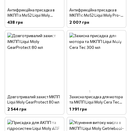
Антифрикційна присадка в
Антифрикційна присадка в
МКПП з MoS2 Liqui Moly
МКПП с MoS2 Liqui Moly Pro-
Getriebeoil-Additiv 20 мл
Line Getriebeoil-Additiv,
438 грн
2 007 грн
(1988)
150мл
1
Довготривалий захист МКПП
Захисна присадка для мотора
Liqui Moly GearProtect 80 мл
та МКПП Liqui Moly Cera Tec
300 мл
2 544 грн
1 791 грн