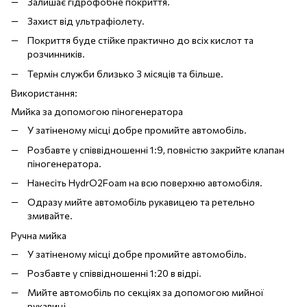
Залишає гідрофобне покриття.
Захист від ультрафіолету.
Покриття буде стійке практично до всіх кислот та
розчинників.
Термін служби близько 3 місяців та більше.
Використання:
Мийка за допомогою піногенератора
У затіненому місці добре промийте автомобіль.
Розбавте у співвідношенні 1:9, повністю закрийте клапан
піногенератора.
Нанесіть HydrO2Foam на всю поверхню автомобіля.
Одразу мийте автомобіль рукавицею та ретельно
змивайте.
Ручна мийка
У затіненому місці добре промийте автомобіль.
Розбавте у співвідношенні 1:20 в відрі.
Мийте автомобіль по секціях за допомогою мийної
рукавиці.