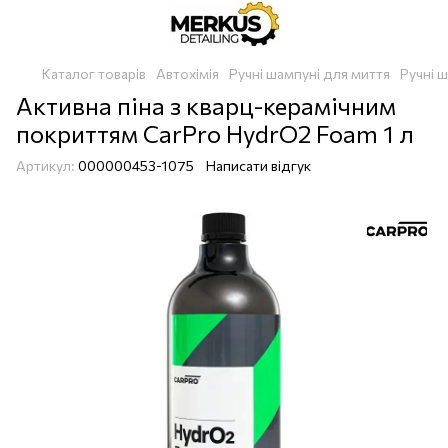
Каталог товарів
Автохімія
Ручні шампуні для миття
Ручні 
Активна піна з кварц-керамічним
покриттям CarPro HydrО2 Foam 1 л
Артикул:
000000453-1075
Написати відгук