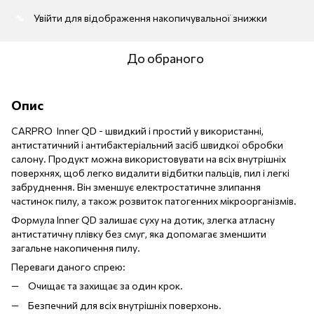
Увійти
для відображення накопичувальної знижки
%
До обраного
Опис
CARPRO Inner QD - швидкий і простий у використанні,
антистатичний і антибактеріальний засіб швидкої обробки
салону. Продукт можна використовувати на всіх внутрішніх
поверхнях, щоб легко видалити відбитки пальців, пил і легкі
забруднення. Він зменшує електростатичне злипання
частинок пилу, а також розвиток патогенних мікроорганізмів.
Формула Inner QD залишає суху на дотик, злегка атласну
антистатичну плівку без смуг, яка допомагає зменшити
загальне накопичення пилу.
Переваги даного спрею:
Очищає та захищає за один крок.
Безпечний для всіх внутрішніх поверхонь.