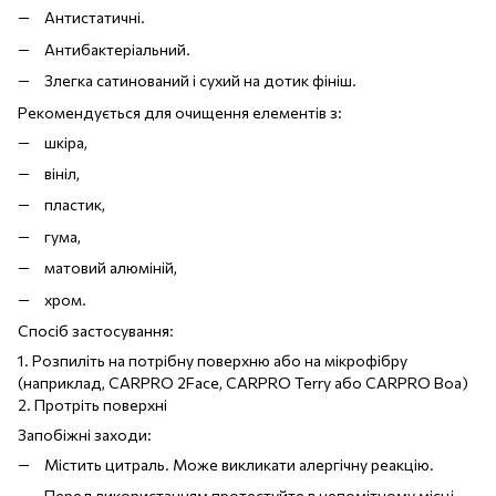
Антистатичні.
Антибактеріальний.
Злегка сатинований і сухий на дотик фініш.
Рекомендується для очищення елементів з:
шкіра,
вініл,
пластик,
гума,
матовий алюміній,
хром.
Спосіб застосування:
1. Розпиліть на потрібну поверхню або на мікрофібру
(наприклад, CARPRO 2Face, CARPRO Terry або CARPRO Boa)
2. Протріть поверхні
Запобіжні заходи:
Містить цитраль. Може викликати алергічну реакцію.
Перед використанням протестуйте в непомітному місці.