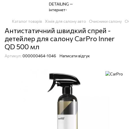
Каталог товарів
Хімія для салону авто
Очисники салону
Оч
Антистатичний швидкий спрей -
детейлер для салону CarPro Inner
QD 500 мл
Артикул:
000000464-1046
Написати відгук