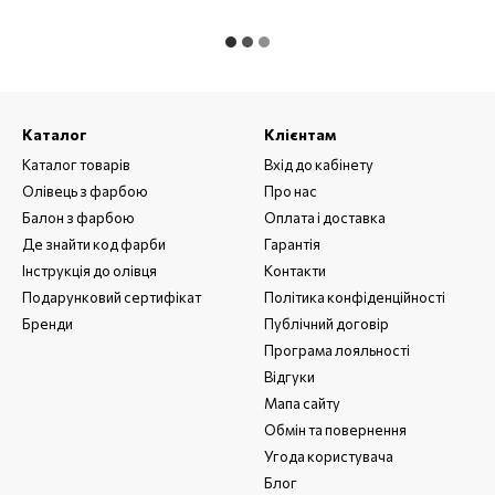
Каталог
Клієнтам
Каталог товарів
Вхід до кабінету
Олівець з фарбою
Про нас
Балон з фарбою
Оплата і доставка
Де знайти код фарби
Гарантія
Інструкція до олівця
Контакти
Подарунковий сертифікат
Політика конфіденційності
Бренди
Публічний договір
Програма лояльності
Відгуки
Мапа сайту
Обмін та повернення
Угода користувача
Блог