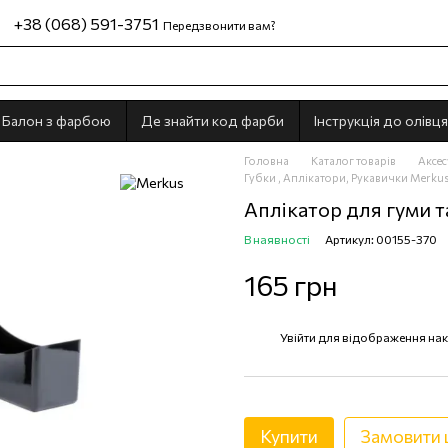
+38 (068) 591-3751
Передзвонити вам?
Балон з фарбою
Де знайти код фарби
Інструкція до олівця
Головна
Каталог товарів
Аксес
Губки , Аплікатори, Рукавички Merku
Аплікатор для гуми т
В наявності
Артикул: 00155-370
165 грн
Увійти
для відображення нак
%
Купити
Замовити