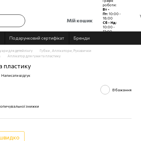
Графік
роботи:
Вт -
Пт:
10:00 -
18:00
Мій кошик
Сб - Нд:
10:00 -
17:00
Пн:
Вихідний
Подарунковий сертифікат
Бренди
уари для детейлінгу
Губки , Аплікатори, Рукавички
s
Аплікатор для гуми та пластику
а пластику
Написати відгук
В бажання
опичувальної знижки
 швидко