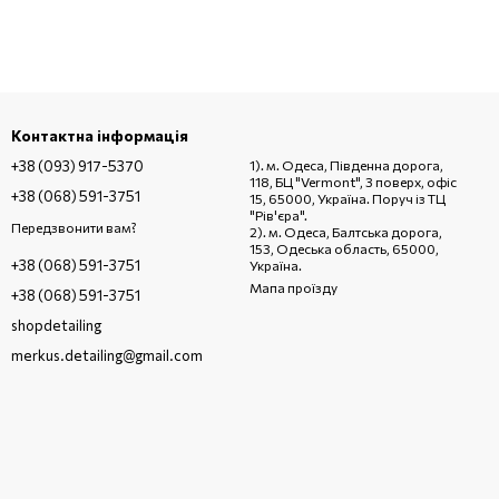
Контактна інформація
+38 (093) 917-5370
1). м. Одеса, Південна дорога,
118, БЦ "Vermont", 3 поверх, офіс
+38 (068) 591-3751
15, 65000, Україна. Поруч із ТЦ
"Рів'єра".
Передзвонити вам?
2). м. Одеса, Балтська дорога,
153, Одеська область, 65000,
+38 (068) 591-3751
Україна.
Мапа проїзду
+38 (068) 591-3751
shopdetailing
merkus.detailing@gmail.com