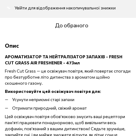
Увійти
для відображення накопичувальної знижки
%
До обраного
Опис
АРОМАТИЗАТОР ТА НЕЙТРАЛІЗАТОР ЗАПАХІВ - FRESH
CUT GRASS AIR FRESHENER - 473мл
Fresh Cut Grass — це освіжувач повітря, який повертає спогади
про безтурботне літо дитинства з ароматом щойно
скошеного газону.
Використовуйте цей освіжувач повітря для:
Усунути неприємні старі запахи
Отримати природний, свіжий аромат
​Цей освіжувач повітря обов’язково змусить ваші рецептори
пам’яті працювати понаднормово, щоб вивільнити весь
дофамін, пов’язаний з вашим дитинством! Сядьте зручніше,
закрийте очі, і ви майже зможете відчути, як літнє сонце