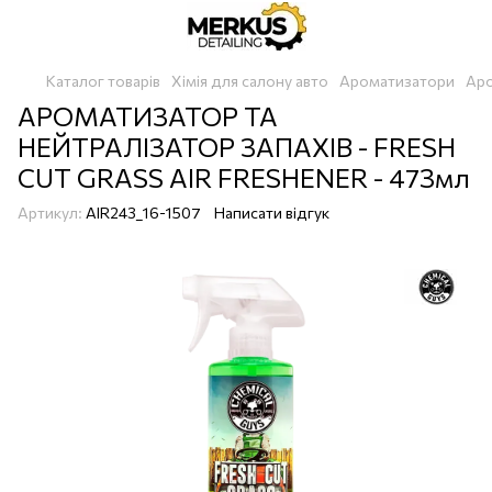
Каталог товарів
Хімія для салону авто
Ароматизатори
Аро
АРОМАТИЗАТОР ТА
НЕЙТРАЛІЗАТОР ЗАПАХІВ - FRESH
CUT GRASS AIR FRESHENER - 473мл
Артикул:
AIR243_16-1507
Написати відгук