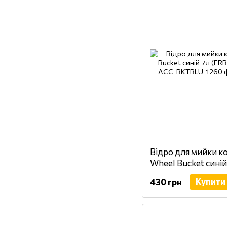
Відро для мийки к
Wheel Bucket сині
BKTBLU)
Купити
430 грн