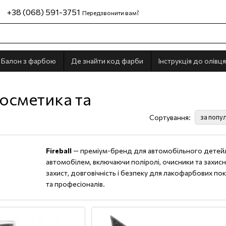
+38 (068) 591-3751
Передзвонити вам?
Балон з фарбою
Де знайти код фарби
Інструкція до олівця
косметика та
Сортування:
за попу
Fireball
— преміум-бренд для автомобільного детейлі
автомобілем, включаючи поліролі, очисники та захисн
захист, довговічність і безпеку для лакофарбових по
та професіоналів.