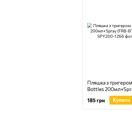
Пляшка з тригером F
Bottles 200мл+Spr
SPY200)
Купити
185 грн