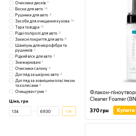
Очисники дисків
7
Воски для авто
14
Рушники для авто
4
Засоби для очищення кузова
14
Тара та відра
13
Рідкі поліролі для авто
5
Захисні покриття для авто
9
Шампунь для мікрофібри та
рушників
2
Рідкий віск для авто
3
Знежирювачі
1
Очисники салону
4
Догляд за шкірою авто
4
Догляд за зовнішнім пластиком
та колесами
6
Очищувач гуми
2
Флакон-піноутворю
Cleaner Foamer (
Ціна, грн
Від Ціна, грн
До Ціна, грн
Купити
370 грн
ОК