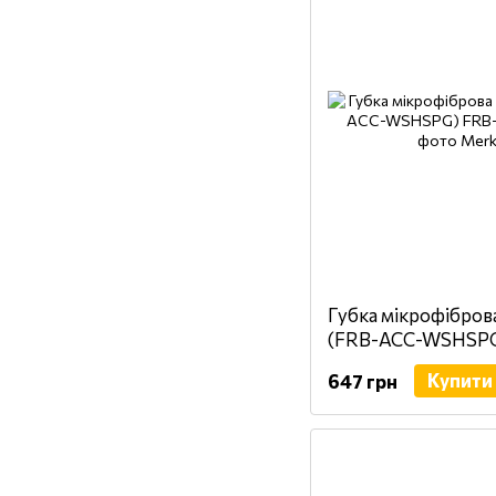
Губка мікрофіброва
(FRB-ACC-WSHSP
Купити
647 грн