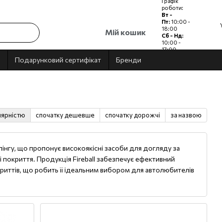
Графік
роботи:
Вт -
Пт:
10:00 -
18:00
Мій кошик
Сб - Нд:
10:00 -
17:00
Пн:
Вихідний
Подарунковий сертифікат
Бренди
лярністю
спочатку дешевше
спочатку дорожчі
за назвою
нгу, що пропонує високоякісні засоби для догляду за
і покриття. Продукція Fireball забезпечує ефективний
криттів, що робить її ідеальним вибором для автолюбителів