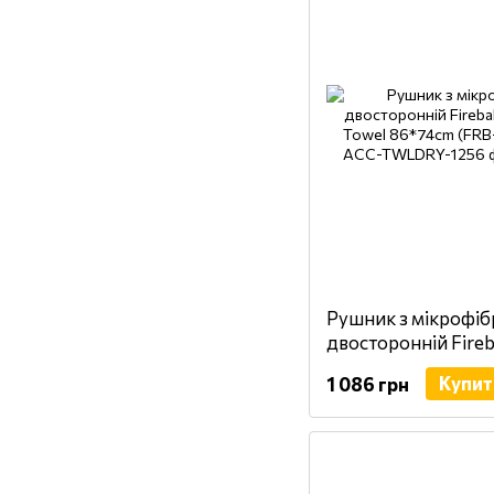
Рушник з мікрофіб
двосторонній Fireb
Drying Towel 86*7
Купит
1 086 грн
TWLDRY)