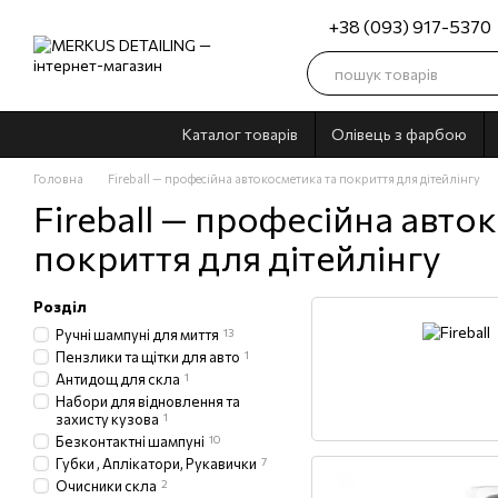
Перейти до основного контенту
+38 (093) 917-5370
Каталог товарів
Олівець з фарбою
Головна
Fireball — професійна автокосметика та покриття для дітейлінгу
Fireball — професійна авто
покриття для дітейлінгу
Розділ
Ручні шампуні для миття
13
Пензлики та щітки для авто
1
Антидощ для скла
1
Набори для відновлення та
захисту кузова
1
Безконтактні шампуні
10
Губки , Аплікатори, Рукавички
7
Очисники скла
2