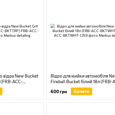
о відра New Bucket
Відро для мийки автомобіля N
L (FRB-ACC-
Fireball Bucket білий 18л (FRB-
BKTWHT)
Купити
600 грн