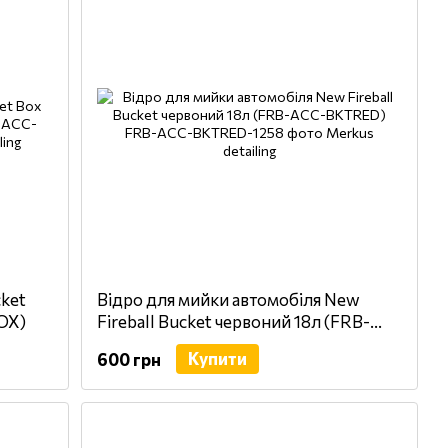
cket
Відро для мийки автомобіля New
OX)
Fireball Bucket червоний 18л (FRB-
ACC-BKTRED)
Купити
600 грн