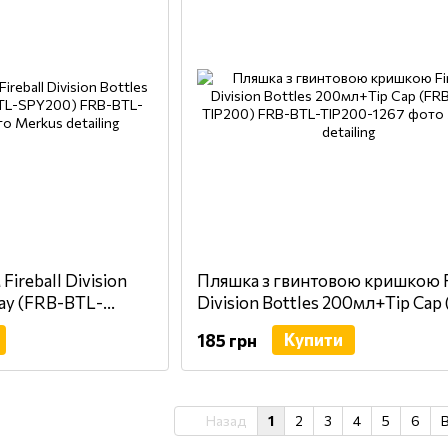
ireball Division
Пляшка з гвинтовою кришкою F
ay (FRB-BTL-
Division Bottles 200мл+Tip Cap
BTL-TIP200)
Купити
185 грн
Назад
1
2
3
4
5
6