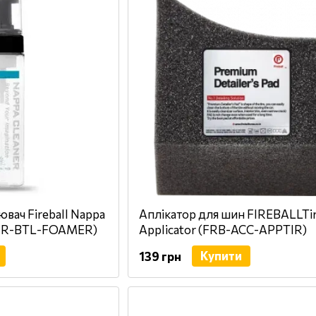
вач Fireball Nappa
Аплікатор для шин FIREBALLTi
BNR-BTL-FOAMER)
Applicator (FRB-ACC-APPTIR)
Купити
139 грн