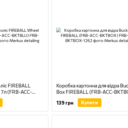
оліс FIREBALL
Коробка картонна для відра Bu
й 7л (FRB-ACC-
Box FIREBALL (FRB-ACC-BKTB
Купити
139 грн