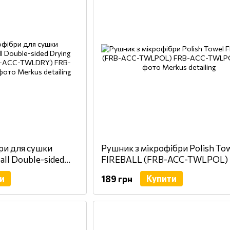
ри для сушки
Рушник з мікрофібри Polish To
all Double-sided
FIREBALL (FRB-ACC-TWLPOL)
4cm (FRB-ACC-
и
Купити
189 грн