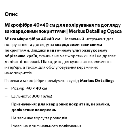
Опис
Мікрофібра 40×40 см для полірування та догляду
за кварцовими покриттями | Merkus Detailing Одеса
М’яка мікрофібра 40×40 см
— ідеальний інструмент для
полірування та догляду за
кварцовими захисними
покриттями
. Завдяки
надточному ультразвуковому
обрізанню країв
, тканина не має жорстких швів і не дряпає
делікатні поверхні. Підходить для кузова авто, елементів
інтер’єру, а також для обслуговування керамічних і
нанопокриттів.
Переваги мікрофібри преміум-класу від
Merkus Detailing
:
Розмір:
40 × 40 см
Щільність:
300 гр/м2
Призначення:
для кварцових покриттів, кераміки,
делікатних поверхонь
Не залишає ворсу та розводів
Ідеальна для фінального полірування