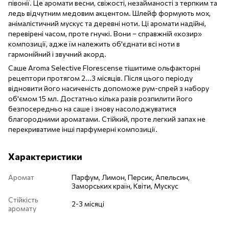
півонії. Це аромати весни, свіжості, незайманості з терпким та
ледь відчутним медовим акцентом. Шлейф формують мох,
анімалістичний мускус та деревні ноти. Ці аромати надійні,
перевірені часом, проте гнучкі. Вони – справжній «козир»
композиції, адже їм належить об'єднати всі ноти в
гармонійний і звучний акорд.
Саше Aroma Selective Florescense тішитиме ольфакторні
рецептори протягом 2...3 місяців. Після цього періоду
відновити його насиченість допоможе рум-спрей з набору
об'ємом 15 мл. Достатньо кілька разів розпилити його
безпосередньо на саше і знову насолоджуватися
благородними ароматами. Стійкий, проте легкий запах не
перекриватиме інші парфумерні композиції.
Характеристики
Аромат
Парфум, Лимон, Персик, Апельсин,
Заморських країн, Квіти, Мускус
Стійкість
2-3 місяці
аромату