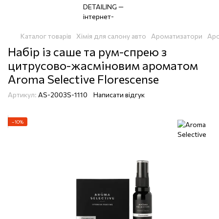
Каталог товарів
Хімія для салону авто
Ароматизатори
Аро
Набір із саше та рум-спрею з
цитрусово-жасміновим ароматом
Aroma Selective Florescense
Артикул:
AS-2003S-1110
Написати відгук
−10%