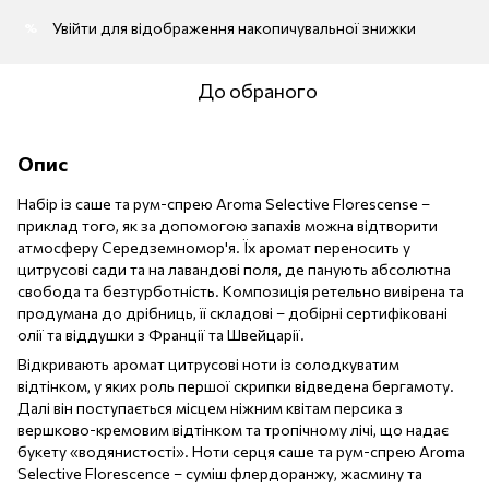
Увійти
для відображення накопичувальної знижки
%
До обраного
Опис
Набір із саше та рум-спрею Aroma Selective Florescense –
приклад того, як за допомогою запахів можна відтворити
атмосферу Середземномор'я. Їх аромат переносить у
цитрусові сади та на лавандові поля, де панують абсолютна
свобода та безтурботність. Композиція ретельно вивірена та
продумана до дрібниць, її складові – добірні сертифіковані
олії та віддушки з Франції та Швейцарії.
Відкривають аромат цитрусові ноти із солодкуватим
відтінком, у яких роль першої скрипки відведена бергамоту.
Далі він поступається місцем ніжним квітам персика з
вершково-кремовим відтінком та тропічному лічі, що надає
букету «водянистості». Ноти серця саше та рум-спрею Aroma
Selective Florescence – суміш флердоранжу, жасмину та