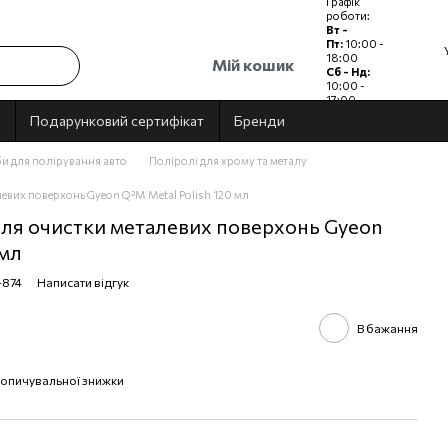
Графік
роботи:
Вт -
Пт:
10:00 -
18:00
Мій кошик
Сб - Нд:
10:00 -
17:00
Пн:
Вихідний
Подарунковий сертифікат
Бренди
и для полірування авто
Поліролі для хрому та металу
евих поверхонь Gyeon Q²M Metal Polish 120 мл
для очистки металевих поверхонь Gyeon
 мл
-874
Написати відгук
В бажання
опичувальної знижки