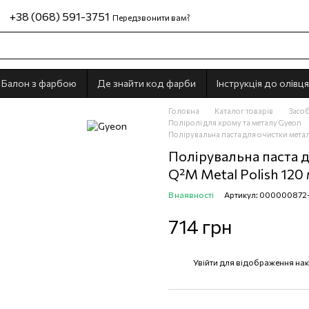
+38 (068) 591-3751
Передзвонити вам?
Балон з фарбою
Де знайти код фарби
Інструкція до олівця
Головна
Каталог товарів
Засоб
Поліролі для хрому та металу Gyeon
Полірувальна паста для очистки метал
Полірувальна паста 
Q²M Metal Polish 120
В наявності
Артикул: 000000872
714 грн
Увійти
для відображення нак
%