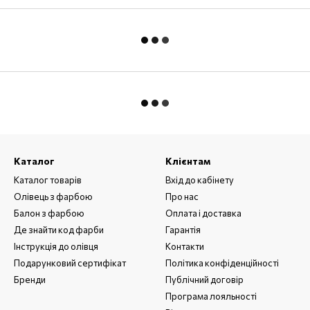
Каталог
Клієнтам
Каталог товарів
Вхід до кабінету
Олівець з фарбою
Про нас
Балон з фарбою
Оплата і доставка
Де знайти код фарби
Гарантія
Інструкція до олівця
Контакти
Подарунковий сертифікат
Політика конфіденційності
Бренди
Публічний договір
Програма лояльності