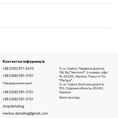
Контактна інформація
+38 (093) 917-5370
1). м. Одеса, Південна дорога,
118, БЦ "Vermont", 3 поверх, офіс
+38 (068) 591-3751
15, 65000, Україна. Поруч із ТЦ
"Рів'єра".
Передзвонити вам?
2). м. Одеса, Балтська дорога,
153, Одеська область, 65000,
+38 (068) 591-3751
Україна.
Мапа проїзду
+38 (068) 591-3751
shopdetailing
merkus.detailing@gmail.com