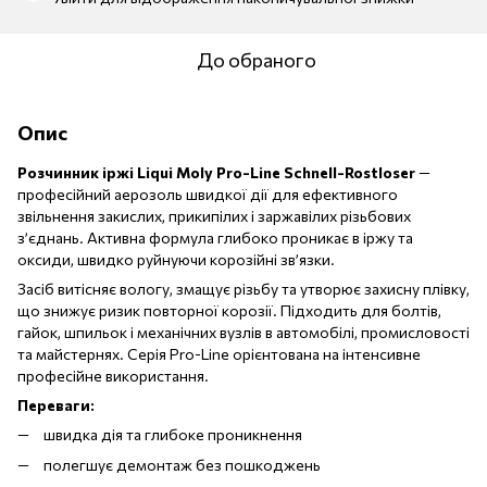
До обраного
Опис
Розчинник іржі Liqui Moly Pro-Line Schnell-Rostloser
—
професійний аерозоль швидкої дії для ефективного
звільнення закислих, прикипілих і заржавілих різьбових
з’єднань. Активна формула глибоко проникає в іржу та
оксиди, швидко руйнуючи корозійні зв’язки.
Засіб витісняє вологу, змащує різьбу та утворює захисну плівку,
що знижує ризик повторної корозії. Підходить для болтів,
гайок, шпильок і механічних вузлів в автомобілі, промисловості
та майстернях. Серія Pro-Line орієнтована на інтенсивне
професійне використання.
Переваги:
швидка дія та глибоке проникнення
полегшує демонтаж без пошкоджень