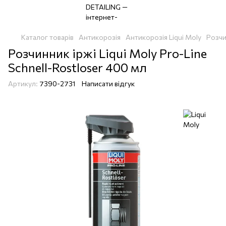
Каталог товарів
Антикорозія
Антикорозія Liqui Moly
Розчи
Розчинник іржі Liqui Moly Pro-Line
Schnell-Rostloser 400 мл
Артикул:
7390-2731
Написати відгук