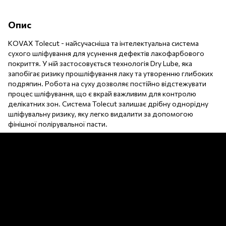
Опис
KOVAX Tolecut - найсучасніша та інтелектуальна система
сухого шліфування для усунення дефектів лакофарбового
покриття. У ній застосовується технологія Dry Lube, яка
запобігає ризику прошліфування лаку та утворенню глибоких
подряпин. Робота на суху дозволяє постійно відстежувати
процес шліфування, що є вкрай важливим для контролю
делікатних зон. Система Tolecut залишає дрібну однорідну
шліфувальну ризику, яку легко видалити за допомогою
фінішної полірувальної пасти.