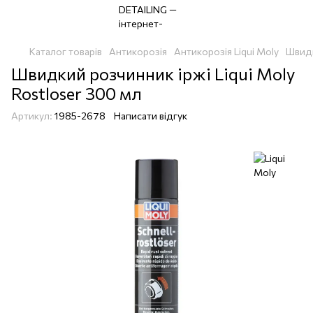
Каталог товарів
Антикорозія
Антикорозія Liqui Moly
Швидк
Швидкий розчинник іржі Liqui Moly
Rostloser 300 мл
Артикул:
1985-2678
Написати відгук