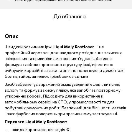
До обраного
Опис
Швидкий розчинник іржі
Liqui Moly Rostloser
— це
професійний аерозоль для швидкого роз’єднання закислих,
заіржавілих та прикипілих металевих з’єднань. Активна
формула глибоко проникає в структуру іржі, ефективно
руйнуючи корозійні зв’язки та значно полегшуючи демонтаж
болтів, гайок, шпильок і різьбових з’єднань.
Засіб забезпечує виражений змащувальний ефект, витісняє
вологу та формує захисну плівку, яка запобігає повторному
утворенню корозії. Підходить для використання в
автомобільному сервісі, на СТО, у промисловості та для
побутових ремонтних робіт. Безпечний для більшості металів
і лакофарбових поверхонь при правильному застосуванні.
Переваги Liqui Moly Rostloser:
швидке проникнення та дія ⚙️