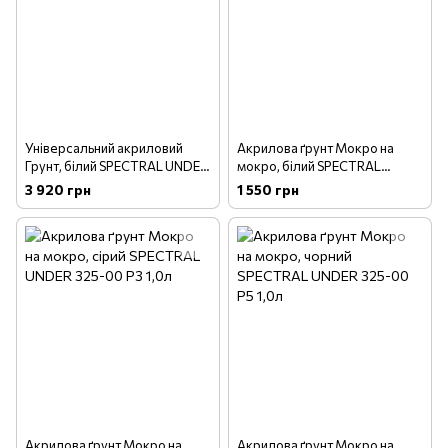
Універсальний акриловий
Акрилова ґрунт Мокро на
Грунт, білий SPECTRAL UNDER
мокро, білий SPECTRAL
365-00 Р1, 2.8л
UNDER 325-00 Р1 1,0л
3 920 грн
1 550 грн
Акрилова ґрунт Мокро на
Акрилова ґрунт Мокро на