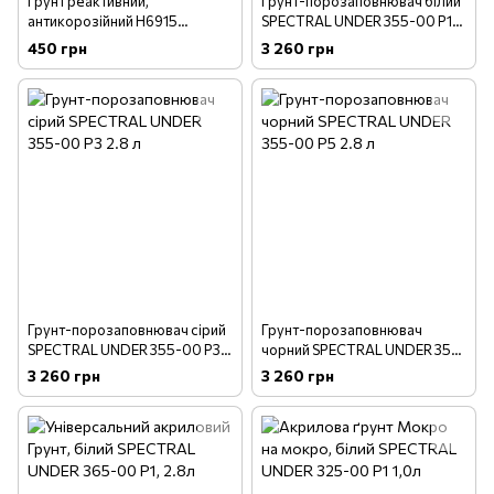
Грунт реактивний,
Грунт-порозаповнювач білий
антикорозійний H6915
SPECTRAL UNDER 355-00 Р1
SPECTRAL UNDER 345
2.8 л
450 грн
3 260 грн
комплект 200мл+200мл
Грунт-порозаповнювач сірий
Грунт-порозаповнювач
SPECTRAL UNDER 355-00 Р3
чорний SPECTRAL UNDER 355-
2.8 л
00 Р5 2.8 л
3 260 грн
3 260 грн