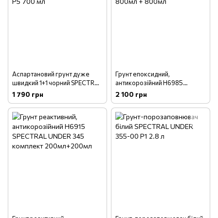
Аспартановий грунт дуже
Грунт епоксидний,
швидкий 1+1 чорний SPECTRAL
антикорозійний H6985
UNDER 00-RACE P5 700 мл
SPECTRAL UNDER 385 800мл
1 790 грн
2 100 грн
+ 800мл