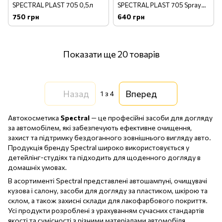
SPECTRAL PLAST 705 0,5л
SPECTRAL PLAST 705 Spray
0,5л
750 грн
640 грн
Показати ще 20 товарів
Назад
Вперед
1
з 4
Автокосметика
Spectral
— це професійні засоби для догляду
за автомобілем, які забезпечують ефективне очищення,
захист та підтримку бездоганного зовнішнього вигляду авто.
Продукція бренду Spectral широко використовується у
детейлінг-студіях та підходить для щоденного догляду в
домашніх умовах.
В асортименті Spectral представлені автошампуні, очищувачі
кузова і салону, засоби для догляду за пластиком, шкірою та
склом, а також захисні склади для лакофарбового покриття.
Усі продукти розроблені з урахуванням сучасних стандартів
якості та сумісності з різними матеріалами автомобіля.