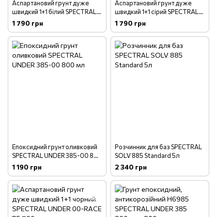
Аспартановий грунт дуже
Аспартановий грунт дуже
швидкий 1+1 білий SPECTRAL
швидкий 1+1 сірий SPECTRAL
UNDER 00-RACE P1 700 мл
UNDER 00-RACE P1 700 мл
1 790 грн
1 790 грн
Епоксидний грунт оливковий
Розчинник для баз SPECTRAL
SPECTRAL UNDER 385-00 800
SOLV 885 Standard 5л
мл
1 190 грн
2 340 грн