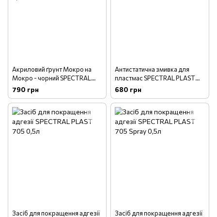
Акриловий ґрунт Мокро на
Антистатична змивка для
Мокро - чорний SPECTRAL
пластмас SPECTRAL PLAST
UNDER 325 Р5 0,75л
815 1,0л
790 грн
680 грн
Засіб для покращення адгезії
Засіб для покращення адгезії