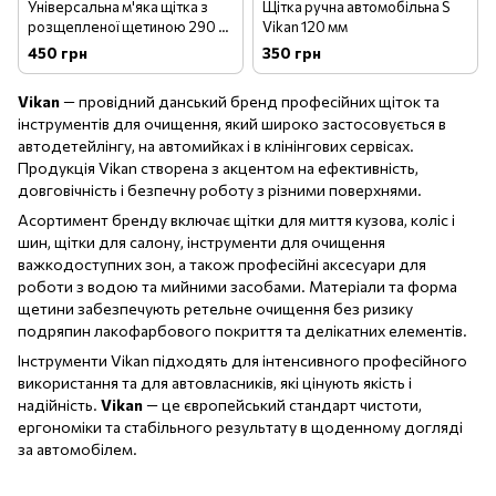
Універсальна м'яка щітка з
Щітка ручна автомобільна S
розщепленої щетиною 290 х
Vikan 120 мм
125 х 70 мм vikan
450 грн
350 грн
Vikan
— провідний данський бренд професійних щіток та
інструментів для очищення, який широко застосовується в
автодетейлінгу, на автомийках і в клінінгових сервісах.
Продукція Vikan створена з акцентом на ефективність,
довговічність і безпечну роботу з різними поверхнями.
Асортимент бренду включає щітки для миття кузова, коліс і
шин, щітки для салону, інструменти для очищення
важкодоступних зон, а також професійні аксесуари для
роботи з водою та мийними засобами. Матеріали та форма
щетини забезпечують ретельне очищення без ризику
подряпин лакофарбового покриття та делікатних елементів.
Інструменти Vikan підходять для інтенсивного професійного
використання та для автовласників, які цінують якість і
надійність.
Vikan
— це європейський стандарт чистоти,
ергономіки та стабільного результату в щоденному догляді
за автомобілем.