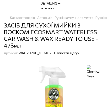
Каталог товарів
Автохімія
Ручні шампуні для миття
Ручні 
ЗАСІБ ДЛЯ СУХОЇ МИЙКИ З
ВОСКОМ ECOSMART WATERLESS
CAR WASH & WAX READY TO USE -
473мл
Артикул:
WAC707RU_16-1462
Написати відгук