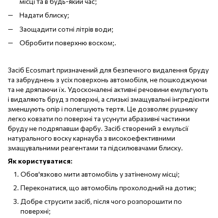
місці та в будь-який час;
Надати блиску;
Заощадити сотні літрів води;
Обробити поверхню воском;.
Засіб Ecosmart призначений для безпечного видалення бруду
та забруднень з усіх поверхонь автомобіля, не пошкоджуючи
та не дряпаючи їх. Удосконалені активні речовини емульгують
і видаляють бруд з поверхні, а слизькі змащувальні інгредієнти
зменшують опір і полегшують тертя. Це дозволяє рушнику
легко ковзати по поверхні та усунути абразивні частинки
бруду не подряпавши фарбу. Засіб створений з емульсії
натурального воску карнауба з високоефективними
змащувальними реагентами та підсилювачами блиску.
Як користуватися:
Обов'язково мити автомобіль у затіненому місці;
Переконатися, що автомобіль прохолодний на дотик;
Добре струсити засіб, після чого розпорошити по
поверхні;