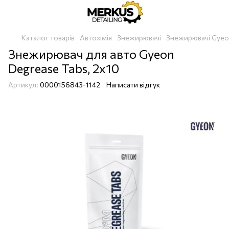
Каталог товарів
Автохімія
Знежирювачі
Знежирювачі Gye
Знежирювач для авто Gyeon
Degrease Tabs, 2x10
Артикул:
0000156843-1142
Написати відгук