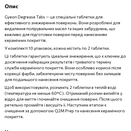
Опис
Gyeon Degrease Tabs — це спеціальні таблетки для
ефективного знежирення поверхонь. Вони розроблені для
видалення полірувальних масел та інших забруднень, що
важливо для підготовки поверхні перед нанесенням
керамічних покриттів.
У комплекті 10 упаковок, кожна містить по 2 таблетки.
Ці таблетки гарантують ідеальне знежирення, що є ключем до
досягнення найкращих результатів і тривалого терміну
служби керамічного покриття. Вони особливо корисні після
корекції фарби, забезпечуючи чисту поверхню без залишків
для подальшого нанесення покриття.
Щоб використовувати, розчиніть 2 таблетки в теплій воді
(температура не менше 60°C). Отриманий розчин вилийте у
відро для миття і починайте очищення поверхні. Після цього
ретельно промийте і висушіть її. Наступним етапом є
очищення за допомогою Q2M Prep та нанесення керамічного
покриття.