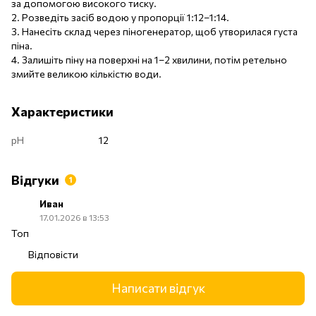
за допомогою високого тиску.
2. Розведіть засіб водою у пропорції 1:12–1:14.
3. Нанесіть склад через піногенератор, щоб утворилася густа
піна.
4. Залишіть піну на поверхні на 1–2 хвилини, потім ретельно
змийте великою кількістю води.
Характеристики
pH
12
Відгуки
1
Иван
17.01.2026 в 13:53
Топ
Відповісти
Написати відгук