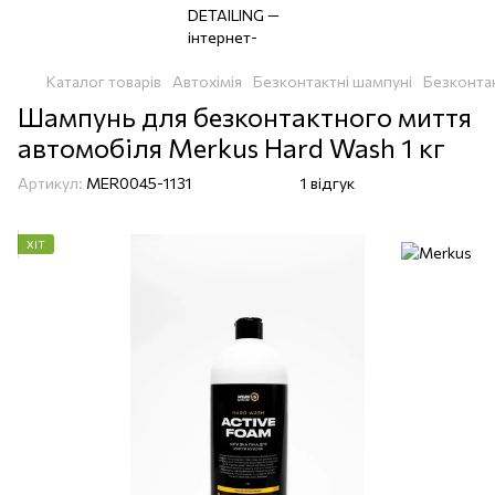
Каталог товарів
Автохімія
Безконтактні шампуні
Безконтак
Шампунь для безконтактного миття
автомобіля Merkus Hard Wash 1 кг
Артикул:
MER0045-1131
1 відгук
ХІТ