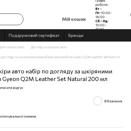
Графік
роботи:
Вт -
Пт:
10:00 -
18:00
Мій кошик
Сб - Нд:
10:00 -
17:00
Пн:
Вихідний
Подарунковий сертифікат
Бренди
 для салону авто
Догляд за шкірою авто
по догляду за шкіряними виробами автомобіля Gyeon Q2M Leather Set Natural
іри авто набір по догляду за шкіряними
 Gyeon Q2M Leather Set Natural 200 мл
писати відгук
В бажання
опичувальної знижки