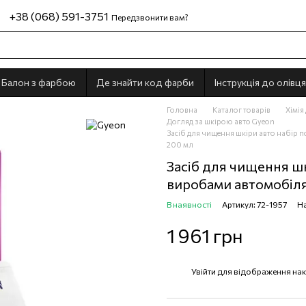
+38 (068) 591-3751
Передзвонити вам?
Балон з фарбою
Де знайти код фарби
Інструкція до олівця
Головна
Каталог товарів
Хімія
Догляд за шкірою авто Gyeon
Засіб для чищення шкіри авто набір 
200 мл
Засіб для чищення шк
виробами автомобіля
В наявності
Артикул: 72-1957
На
1 961 грн
Увійти
для відображення нак
%