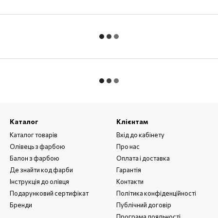
Каталог
Клієнтам
Каталог товарів
Вхід до кабінету
Олівець з фарбою
Про нас
Балон з фарбою
Оплата і доставка
Де знайти код фарби
Гарантія
Інструкція до олівця
Контакти
Подарунковий сертифікат
Політика конфіденційності
Бренди
Публічний договір
Програма лояльності