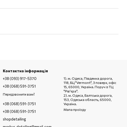
Контактна інформація
+38 (093) 917-5370
1). м. Одеса, Південна дорога,
118, БЦ "Vermont", 3 поверх, офіс
+38 (068) 591-3751
15, 65000, Україна. Поруч із ТЦ
"Рів'єра".
Передзвонити вам?
2). м. Одеса, Балтська дорога,
153, Одеська область, 65000,
+38 (068) 591-3751
Україна.
Мапа проїзду
+38 (068) 591-3751
shopdetailing
merkus.detailing@gmail.com