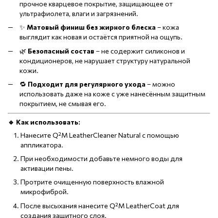
прочное кварцевое покрытие, защищающее от
ультрафиолета, влаги и загрязнений.
✨
Матовый финиш без жирного блеска
– кожа
выглядит как новая и остаётся приятной на ощупь.
🌿
Безопасный состав
– не содержит силиконов и
кондиционеров, не нарушает структуру натуральной
кожи.
🔁
Подходит для регулярного ухода
– можно
использовать даже на коже с уже нанесённым защитным
покрытием, не смывая его.
🔹 Как использовать:
Нанесите Q²M LeatherCleaner Natural с помощью
аппликатора.
При необходимости добавьте немного воды для
активации пены.
Протрите очищенную поверхность влажной
микрофиброй.
После высыхания нанесите Q²M LeatherCoat для
создания защитного слоя.