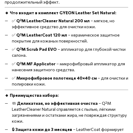
продолжительный эффект.
🔹 Что входит в комплект GYEON Leather Set Natural:
✅
Q²M LeatherCleaner Natural 200 мл
– мягкое, но
эффективное средство для очистки кожи.
✅
Q²M LeatherCoat 120 мл
– керамическое защитное
покрытие для кожаных поверхностей.
✅
Q²M Scrub Pad EVO
– аппликатор для глубокой чистки
салона.
✅
Q²M MF Applicator
– микрофибровый аппликатор для
нанесения защитного средства.
✅
Микрофибровое полотенце 40×40 см
– для очистки и
полировки кожи.
🔹 Преимущества набора:
🧼
Деликатная, но эффективная очистка
– Q²M
LeatherCleaner Natural справляется с пылью, лёгкими
загрязнениями и остатками жира, не повреждая структуру
кожи.
🔒
Защита кожи до 3 месяцев
– LeatherCoat формирует