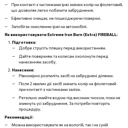
При контакті з частинками іржі змінює колір на фіолетовий,
що дозволяє легко побачити забруднення.
Ефективно очищає, не пошкоджуючи поверхні.
Запобігає окисленню іржі на автомобілі.
Як використовувати Extreme Iron Burn (Extra) FIREBALL:
Підготовка:
Добре струсіть пляшку перед використанням.
Дайте поверхням та колесам охолонути перед
нанесенням засобу.
Нанесення:
Рівномірно розпиліть засіб на забруднені ділянки.
Після 2 хвилин дії засіб змінить колір на фіолетовий
при контакті з частинками заліза.
Ретельно змийте водою під високим тиском, поки не
зникнуть усі забруднення. За потреби повторіть
процедуру.
Рекомендації:
Можна використовувати як на вологій, так і на сухій