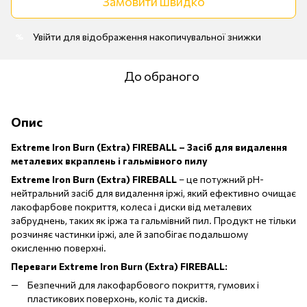
Замовити швидко
Увійти
для відображення накопичувальної знижки
%
До обраного
Опис
Extreme Iron Burn (Extra) FIREBALL – Засіб для видалення
металевих вкраплень і гальмівного пилу
Extreme Iron Burn (Extra) FIREBALL
– це потужний pH-
нейтральний засіб для видалення іржі, який ефективно очищає
лакофарбове покриття, колеса і диски від металевих
забруднень, таких як іржа та гальмівний пил. Продукт не тільки
розчиняє частинки іржі, але й запобігає подальшому
окисленню поверхні.
Переваги Extreme Iron Burn (Extra) FIREBALL:
Безпечний для лакофарбового покриття, гумових і
пластикових поверхонь, коліс та дисків.