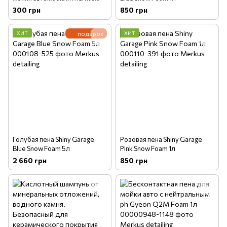
Hard Wash 1 кг
300 грн
850 грн
ХИТ
подарок
ХИТ
Голубая пена Shiny Garage
Розовая пена Shiny Garage
Blue Snow Foam 5л
Pink Snow Foam 1л
2 660 грн
850 грн