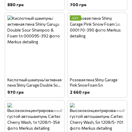
473 мл
880 грн
700 грн
ХИТ
Кислотный шампунь/активная
Розовая пена Shiny Garage
пена Shiny Garage Double Sour
Pink Snow Foam 5л
Shampoo & Foam 1л
970 грн
2 660 грн