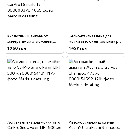
Кислотный шампунь от
Бесконтактная пена для
минеральных отложений,
мойки авто с нейтральным ph
водного камня. Безопасный
Gyeon Q2M Foam 1л
1 760 грн
1 457 грн
для керамического покрытия
CarPro Descale 1 л
Активная пена для мойки авто
Автомобильный шампунь
CarPro Snow Foam LIFT 500 мл
Adam's Ultra Foam Shampoo