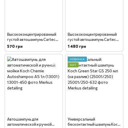
Высококонцентрированный
Высококонцентрированный
густой автошампунь Cartec
густой автошампунь Cartec
Cherry Wash, 1л
Cherry Wash, 5л
570 грн
1 480 грн
НОВИНКА
ХИТ
Автошампунь для
Универсальный
автоматической и ручной
бесконтактный шампунь Koch