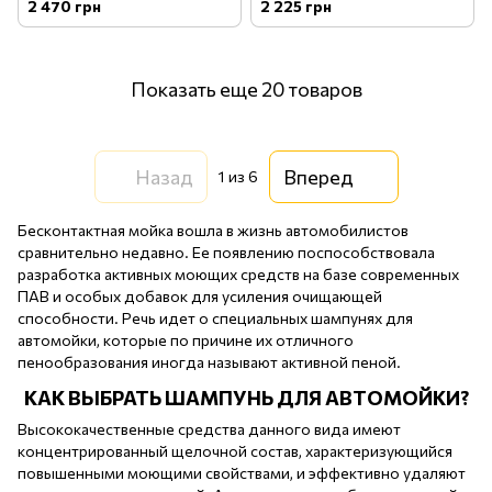
Wash 22кг
FOAMING CAR WASH SOAP -
2 470 грн
2 225 грн
3785мл
Показать еще 20 товаров
Назад
Вперед
1
из 6
Бесконтактная мойка вошла в жизнь автомобилистов
сравнительно недавно. Ее появлению поспособствовала
разработка активных моющих средств на базе современных
ПАВ и особых добавок для усиления очищающей
способности. Речь идет о специальных шампунях для
автомойки, которые по причине их отличного
пенообразования иногда называют активной пеной.
КАК ВЫБРАТЬ ШАМПУНЬ ДЛЯ АВТОМОЙКИ?
Высококачественные средства данного вида имеют
концентрированный щелочной состав, характеризующийся
повышенными моющими свойствами, и эффективно удаляют