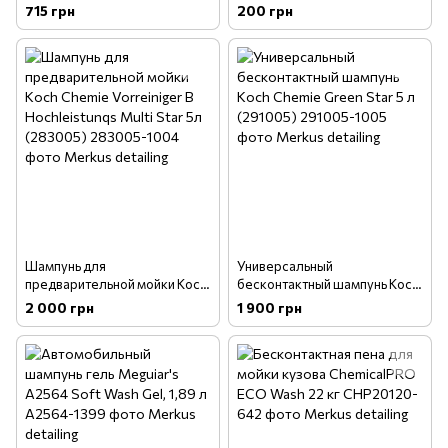
мойки Koch Chemie
Green Star GS 250 мл (на
715 грн
200 грн
Autoshampoo AS 1л (13001)
разлив) (25001/250)
Шампунь для
Универсальный
предварительной мойки Koch
бесконтактный шампунь Koch
Chemie Vorreiniger B
Chemie Green Star 5 л
2 000 грн
1 900 грн
Hochleistunqs Multi Star 5л
(291005)
(283005)