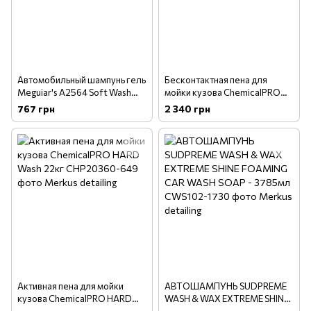
Автомобильный шампунь гель
Бесконтактная пена для
Meguiar's A2564 Soft Wash
мойки кузова ChemicalPRO
Gel, 1,89 л
ECO Wash 22 кг
767 грн
2 340 грн
Активная пена для мойки
АВТОШАМПУНЬ SUDPREME
кузова ChemicalPRO HARD
WASH & WAX EXTREME SHINE