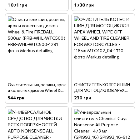
Power Cleaner Plus, 946 мл
Tire FIREBALL 4 л (FRB-WHL-
1 071 грн
1 730 грн
WTC4000)
Очиститель шин, резины, арок
ОЧИСТИТЕЛЬ КОЛЕС И ШИН
и колесных дисков Wheel &
ДЛЯ МОТОЦИКЛОВ APEX
Tire FIREBALL 500мл (FRB-
WHEEL WIPE OFF WHEEL AND
544 грн
230 грн
WHL-WTC500)
TIRE CLEANER FOR
MOTORCYCLES - 118мл