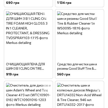
Cleaner 473 мл (TRC105­01­
WHEEL CLEANER
690 грн
1 134 грн
016)
ОЧИЩАЮЩАЯ ПЕНА ДЛЯ
Средство для чистки шин и
ШИН 3 В 1 CLING ON TIRE
резины Good Stuff Tire &
FOAM HIGH GLOSS 3 IN 1
Rubber Cleaner 1л
919 грн
560 грн
CLEANER, PROTECTANT, &
DRESSING