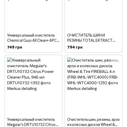
Универсальный очиститель
ОЧИСТИТЕЛЬ ШИН И
Chemical Guys All Clean+ APC -
РЕЗИНЫ TOTAL EXTRACT
473 мл (CLD101_16)
TIRE & RUBBER CLEANER,
749 грн
794 грн
473ml
Универсальный очиститель
Очиститель шин, резины, арок
Meguiar's DRTU10732 Citrus
и колесных дисков Wheel &