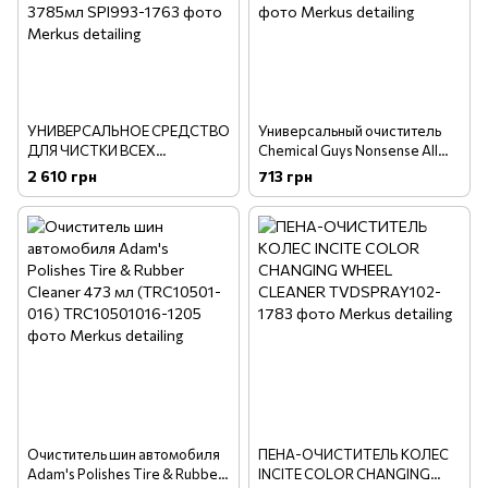
УНИВЕРСАЛЬНОЕ СРЕДСТВО
Универсальный очиститель
ДЛЯ ЧИСТКИ ВСЕХ
Chemical Guys Nonsense All
ПОВЕРХНОСТЕЙ АВТО
Purpose Cleaner - 473 мл
2 610 грн
713 грн
NONSENSE ALL PURPOSE
(SPI993_16)
CLEANER - 3785мл
Очиститель шин автомобиля
ПЕНА-ОЧИСТИТЕЛЬ КОЛЕС
Adam's Polishes Tire & Rubber
INCITE COLOR CHANGING