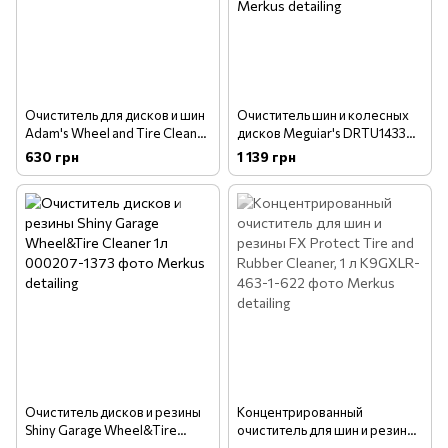
Очиститель для дисков и шин
Очиститель шин и колесных
Adam's Wheel and Tire Cleaner
дисков Meguiar's DRTU14332
473 мл (WTC109­01­016)
Non-Acid Wheel & Tire
630 грн
1 139 грн
Cleaner, 946 мл
Очиститель дисков и резины
Концентрированный
Shiny Garage Wheel&Tire
очиститель для шин и резины