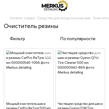
Каталог товара
Средства для ухода за колесами
Очистите
Очиститель резины
Фильтр
По популярности
Мощный очиститель шин и
Чистящее средство для шин и
резины CarPro ReTyre 500 мл
резины Gyeon Q²M Tire