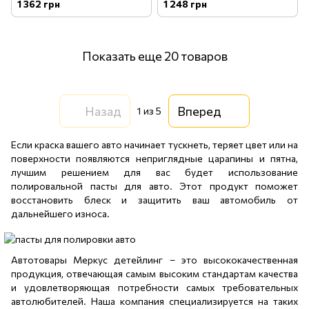
ОДНОШАГОВАЯ FIBERGLASS
Clear Cut Correction
1 362 грн
1 248 грн
COMPOUND AND POLISH
Compound - 473 мл
PHASE 5 - 473 мл
(GAP116_16)
Показать еще 20 товаров
Назад
Вперед
1
из 5
Если краска вашего авто начинает тускнеть, теряет цвет или на
поверхности появляются неприглядные царапины и пятна,
лучшим решением для вас будет использование
полировальной пасты для авто. Этот продукт поможет
восстановить блеск и защитить ваш автомобиль от
дальнейшего износа.
Автотовары Меркус детейлинг – это высококачественная
продукция, отвечающая самым высоким стандартам качества
и удовлетворяющая потребности самых требовательных
автолюбителей. Наша компания специализируется на таких