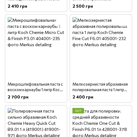
Chemie Heavy Cut H8.02 1
полировальная паста 1 литр
2 410 грн
2 500 грн
литр (312001)
Koch Chemie Micro Cut M3.02
Микрошлифовальная паста с
Мелкозернистая абразивная
воском карнаубы 1 литр Koch
полировальная паста 1 литр
Chemie Micro Cut & Finish
Koch Chemie Fine Cut F6.01
2 700 грн
2 400 грн
P3.01
ХИТ