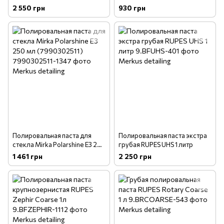
литр Koch Chemie Heavy Cut
Chemie One Cut & Finish P6.02
2 550 грн
930 грн
H9.02
250 мл (469250)
Полировальная паста для
Полировальная паста экстра
стекла Mirka Polarshine E3 250
грубая RUPES UHS 1 литр
мл (7990302511)
1 461 грн
2 250 грн