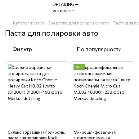
Каталог товара
Средства для полировки авто
Паста для п
Паста для полировки авто
Фильтр
По популярности
ХИТ
Сильно абразивная полироль,
Микрошлифовальная
паста для полировки Koch
антиголограммная