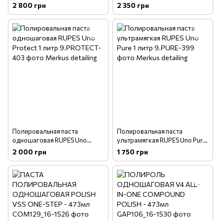
2 800 грн
2 350 грн
Полировальная паста
Полировальная паста
одношаговая RUPES Uno
ультрамягкая RUPES Uno Pure
Protect 1 литр
1 литр
2 000 грн
1 750 грн