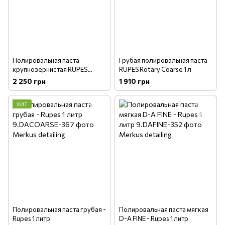
Полировальная паста
Грубая полировальная паста
крупнозернистая RUPES
RUPES Rotary Coarse 1 л
Zephir Coarse 1л
2 250 грн
1 910 грн
ХИТ
Полировальная паста грубая -
Полировальная паста мягкая
Rupes 1 литр
D-A FINE - Rupes 1 литр