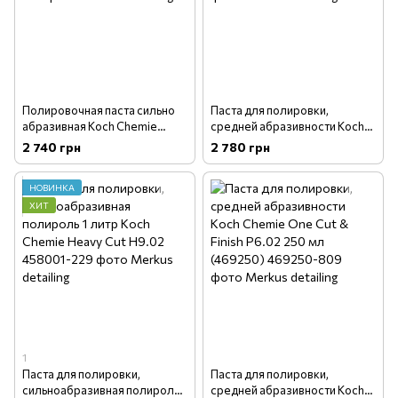
Полировочная паста сильно
Паста для полировки,
абразивная Koch Chemie
средней абразивности Koch
Heavy Quick Cut B9.01 1 л
Chemie One Cut & Finish P6.01
2 740 грн
2 780 грн
(419001)
1л
НОВИНКА
ХИТ
1
Паста для полировки,
Паста для полировки,
сильноабразивная полироль 1
средней абразивности Koch