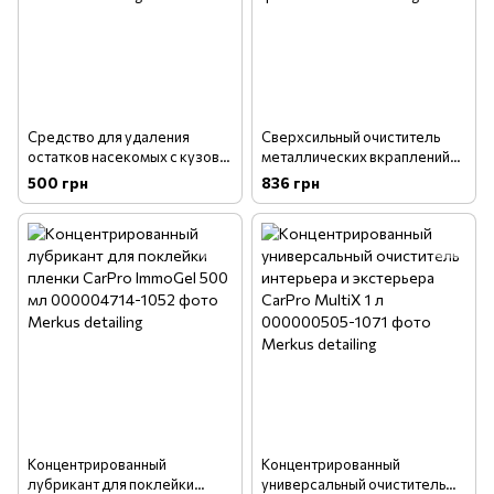
Средство для удаления
Сверхсильный очиститель
остатков насекомых с кузова
металлических вкраплений
Shiny Garage Bug Off 0.5л
CarPro IronX 500 мл
500 грн
836 грн
Концентрированный
Концентрированный
лубрикант для поклейки
универсальный очиститель