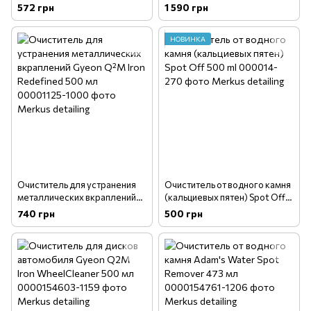
Removal 500 мл
Q²M Tar Redefined 1 л
572 грн
1 590 грн
(000008085)
НОВИНКА
Очиститель для устранения
Очиститель от водного камня
металлических вкраплений
(кальциевых пятен) Spot Off
Gyeon Q²M Iron Redefined
500 ml
740 грн
500 грн
500 мл