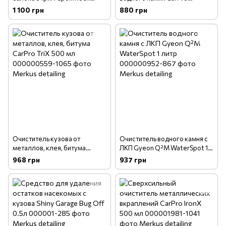
Chemie AllroundQuickShine
Spotless 2.0 500 мл
1 100 грн
880 грн
500 мл (77708500)
Очиститель кузова от
Очиститель водного камня с
металлов, клея, битума
ЛКП Gyeon Q²M WaterSpot 1
CarPro TriX 500 мл
литр
968 грн
937 грн