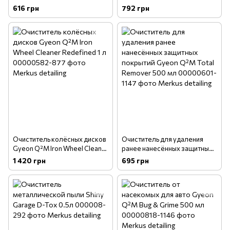
пленки CarPro ImmoGel 500
интерьера и экстерьера
616 грн
792 грн
мл
CarPro MultiX 1 л
Очиститель колёсных дисков
Очиститель для удаления
Gyeon Q²M Iron Wheel Cleaner
ранее нанесённых защитных
Redefined 1 л
покрытий Gyeon Q²M Total
1 420 грн
695 грн
Remover 500 мл