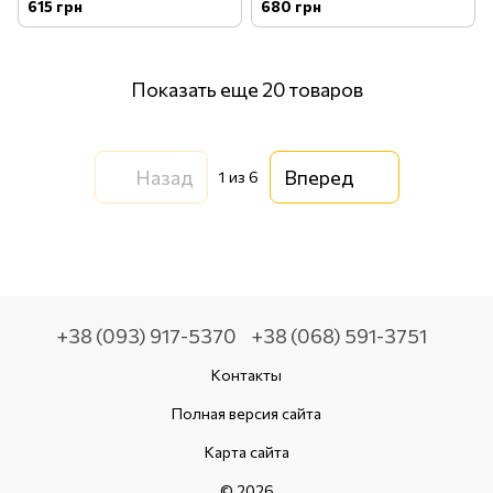
Decarbonizing 250 мл
615 грн
680 грн
Показать еще 20 товаров
Назад
Вперед
1
из 6
+38 (093) 917-5370
+38 (068) 591-3751
Контакты
Полная версия сайта
Карта сайта
© 2026