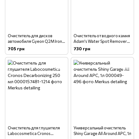
Очиститель для дисков
Очиститель от водного камня
автомобиля Gyeon Q2M Iron
Adam's Water Spot Remover
WheelCleaner 500 мл
473 мл
705 грн
730 грн
Очиститель для глушителя
Универсальный очиститель
Labocosmetica Cronos
Shiny Garage All Around APC, 1л