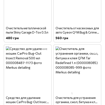
Очиститель металлической
Очиститель от насекомых для
пыли Shiny Garage D-Tox 0.5л
авто Gyeon Q²M Bug & Grime
500 мл
480 грн
560 грн
1
Средство для удаление
Очиститель для устранения
мошек CarPro Bug-Out Insect
органики, смол, битума и клея