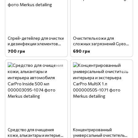
Спрей-детейлер для очистки
Очиститель кожи для
и дезинфекции элементов
сложных загрязнений Gyeon
интерьера Gyeon Q²M Interior
Q²M Leather Cleaner Strong
700 грн
690 грн
Detailer 500 мл
500 мл
Средство для очищения
Концентрированный
кожи, алькантары и интерьера
универсальный очиститель