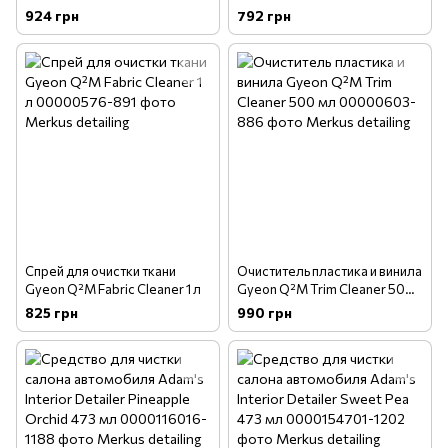
автомобиля CarPro Inside 500
интерьера и экстерьера
924 грн
792 грн
мл
CarPro MultiX 1 л
Спрей для очистки ткани
Очиститель пластика и винила
Gyeon Q²M Fabric Cleaner 1 л
Gyeon Q²M Trim Cleaner 500
мл
825 грн
990 грн