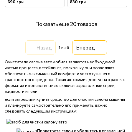
мл
Quick & Shine Qs 1л
690 грн
830 грн
Показать еще 20 товаров
Назад
Вперед
1
из 6
Очистители салона автомобиля
являются необходимой
частью процесса детейлинга, поскольку они позволяют
обеспечить максимальный комфорт и чистоту вашего
транспортного средства. Такая автохимия доступна в разных
форматах и консистенциях, включая аэрозольные спреи,
жидкости и гели.
Если вы решили купить средство для очистки салона машины
и планируете самостоятельно его применять, важно
следовать следующим инструкциям:
Проветрите салон и убедитесь в правильной