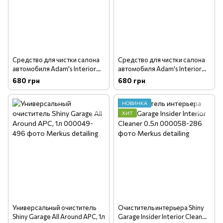
Средство для чистки салона
Средство для чистки салона
автомобиля Adam's Interior
автомобиля Adam's Interior
Detailer Pineapple Orchid 473
Detailer Sweet Pea 473 мл
680 грн
680 грн
мл
НОВИНКА
ХИТ
Универсальный очиститель
Очиститель интерьера Shiny
Shiny Garage All Around APC, 1л
Garage Insider Interior Cleaner