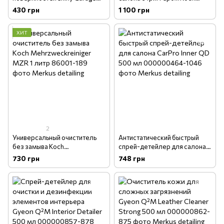
Fabric Cleaner Shampoo
Chemie AllroundQuickShine
430 грн
1 100 грн
500мл
500 мл (77708500)
ХИТ
2
Универсальный очиститель
Антистатический быстрый
без замыва Koch
спрей-детейлер для салона
Mehrzweckreiniger MZR 1 литр
CarPro Inner QD 500 мл
730 грн
748 грн