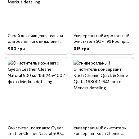
Спрей для очищення тканини
Универсальный аэрозольный
для безпечного видалення
очиститель SOFT99 Roompia
плям SOFT99 Fabric Seat &
Wash Mist 300мл (02182)
960 грн
615 грн
Mat Cleaner (02080)
Очиститель кожи авто Gyeon
Универсальный очиститель
Leather Cleaner Natural 500
консервант Koch Chemie