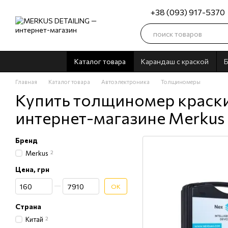
Перейти к основному контенту
+38 (093) 917-5370
Каталог товара
Карандаш с краской
Б
Главная
Каталог товара
Автоэлектроника
Толщиномеры
Купить толщиномер краски
интернет-магазине Merkus
Бренд
Merkus
2
Цена, грн
От Цена, грн
До Цена, грн
OK
Страна
Китай
2