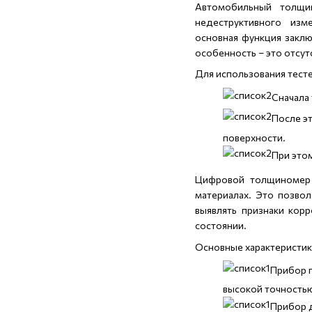
Автомобильный толщи
недеструктивного изм
основная функция закл
особенность – это отсу
Для использования тес
Сначала
После эт
поверхности.
При это
Цифровой толщиномер 
материалах. Это позво
выявлять признаки кор
состоянии.
Основные характеристик
Прибор п
высокой точность
Прибор д