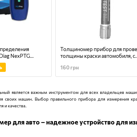
пределения
Толщиномер прибор для пров
Diag NexPTG
толщины краски автомобиля, с
магнитным наконечником BIT 
ь
160 грн
ный является важным инструментом для всех владельцев машин,
ия своих машин. Выбор правильного прибора для измерения к
я и качества.
ер для авто – надежное устройство для и