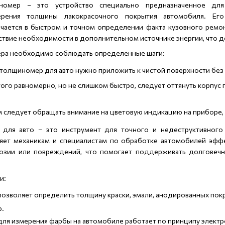
номер – это устройство специально предназначенное для
ерения толщины лакокрасочного покрытия автомобиля. Его
ючается в быстром и точном определении факта кузовного ремо
тствие необходимости в дополнительном источнике энергии, что 
тера необходимо соблюдать определенные шаги:
 толщиномер для авто нужно приложить к чистой поверхности без 
ого равномерно, но не слишком быстро, следует оттянуть корпус 
м следует обращать внимание на цветовую индикацию на приборе,
для авто – это инструмент для точного и недеструктивного
ляет механикам и специалистам по обработке автомобилей эфф
розии или повреждений, что помогает поддерживать долговечн
и:
озволяет определить толщину краски, эмали, анодированных покры
ю.
ля измерения фарбы на автомобиле работает по принципу электр