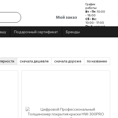
График
работы:
Вт - Пт:
10:00
- 18:00
Мой заказ
Сб - Вс:
10:00 - 17:00
Пн:
Выходной
дашу
Подарочный сертификат
Бренды
лярности
сначала дешевле
сначала дороже
по названию