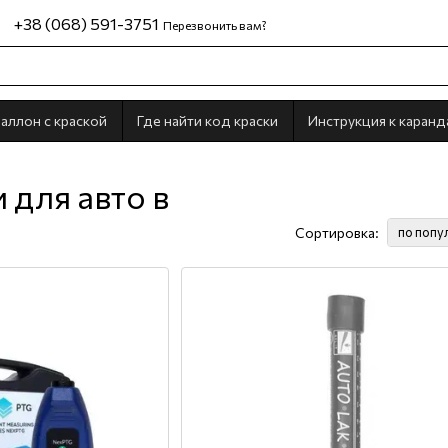
+38 (068) 591-3751
Перезвонить вам?
аллон с краской
Где найти код краски
Инструкция к каран
 для авто в
Сортировка:
по попу