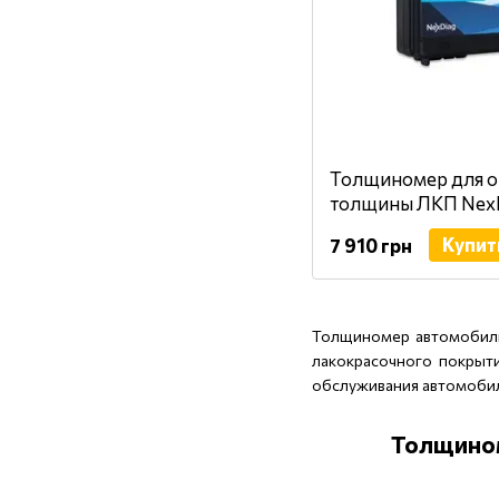
Толщиномер для о
толщины ЛКП Nex
Professional
Купит
7 910 грн
Толщиномер автомобиль
лакокрасочного покрыт
обслуживания автомобил
Толщином