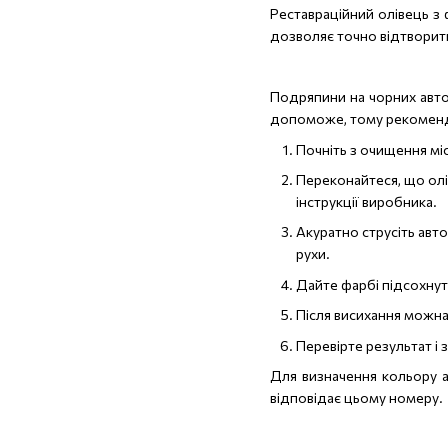
Реставраційний олівець з 
дозволяє точно відтворити
Подряпини на чорних авто
допоможе, тому рекоменду
Почніть з очищення мі
Переконайтеся, що олі
інструкції виробника.
Акуратно струсіть авт
рухи.
Дайте фарбі підсохнути
Після висихання можн
Перевірте результат і
Для визначення кольору а
відповідає цьому номеру.