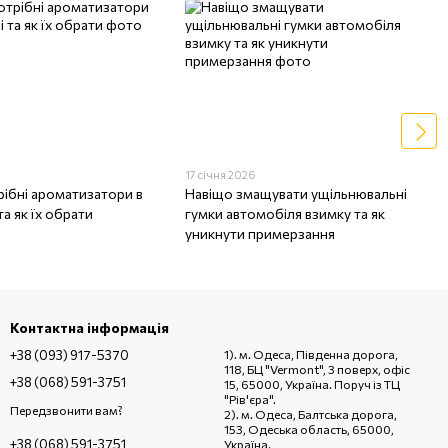
17 січня 2026
рібні ароматизатори в
Навіщо змащувати ущільнювальні
та як їх обрати
гумки автомобіля взимку та як
уникнути примерзання
Контактна інформація
+38 (093) 917-5370
1). м. Одеса, Південна дорога,
118, БЦ "Vermont", 3 поверх, офіс
+38 (068) 591-3751
15, 65000, Україна. Поруч із ТЦ
"Рів'єра".
Передзвонити вам?
2). м. Одеса, Балтська дорога,
153, Одеська область, 65000,
+38 (068) 591-3751
Україна.