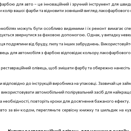
фарбою для авто – це інноваційний і зручний інструмент для швид
 колір вашої фарби та відновити зовнішній вигляд лакофарбового 
мобілях можуть бути особливо видимими і їх ремонт вимагає спец
ється звернутися за фаховою допомогою. Однак, у випадку невел
сця подряпини від бруду, пилу та інших забруднень. Використовуйте
вець для автомобіля з фарбою відповідає кольору лакофарбового 
о реставраційний олівець, щоб змішати фарбу та обережно нанесіть 
 відповідно до інструкцій виробника на упаковці. Зазвичай це займ
а використовувати
автомобільний полірувальний засіб
для найкращо
 за необхідності, повторіть кроки для досягнення бажаного ефекту.
вто за він-кодом, перегляньте сервісну книжку та шильдик на ку
Купити реставраційний олівець для машини в онлайн