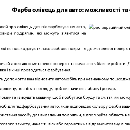
Фарба олівець для авто: можливості та 
лей про олівець для підфарбовування авто,
овиди подряпин, які можуть з'явитися на
 які не пошкоджують лакофарбове покриття до металевої поверхні.
ичай досягають металевої поверхні та вимагають більше роботи. Дл
вка і в кінці проводиться фарбування.
жуть допомогти вам відновити автомобіль при незначному пошкодже
дряпину, почніть з її огляду, щоб визначити глибину і розмір.
помийте і висушіть машину, щоб позбутися бруду та сміття, які мо
асіб для підфарбовування авто, який відповідає кольору фарби ваш
ористання засобу для видалення подряпин, відполіруйте область на
ового захисту, нанесіть віск або герметик на відремонтовану діля