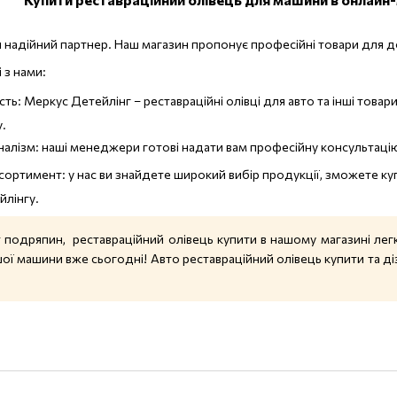
ш надійний партнер. Наш магазин пропонує професійні товари для 
 з нами:
сть: Меркус Детейлінг – реставраційні олівці для авто та інші тов
.
алізм: наші менеджери готові надати вам професійну консультацію
сортимент: у нас ви знайдете широкий вибір продукції, зможете ку
йлінгу.
т подряпин, реставраційний олівець купити в нашому магазині легк
ї машини вже сьогодні! Авто реставраційний олівець купити та діз