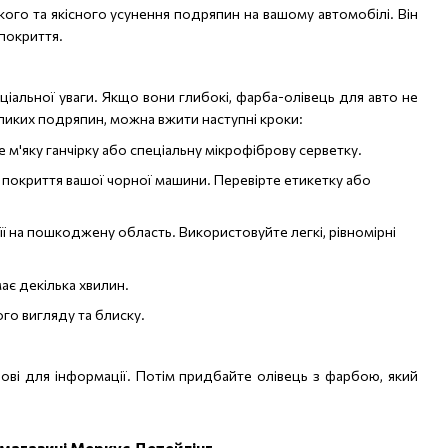
кого та якісного усунення подряпин на вашому автомобілі. Він
покриття.
іальної уваги. Якщо вони глибокі, фарба-олівець для авто не
иких подряпин, можна вжити наступні кроки:
 м'яку ганчірку або спеціальну мікрофіброву серветку.
покриття вашої чорної машини. Перевірте етикетку або
її на пошкоджену область. Використовуйте легкі, рівномірні
ає декілька хвилин.
го вигляду та блиску.
зові для інформації. Потім придбайте олівець з фарбою, який
-магазині Меркус Детейлінг