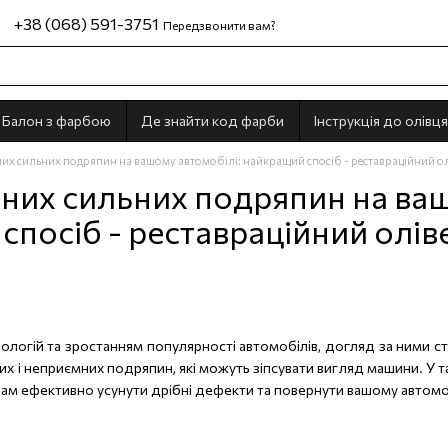
+38 (068) 591-3751
Передзвонити вам?
Балон з фарбою
Де знайти код фарби
Інструкція до олівця
их сильних подряпин на вашому автомобілі: найкращий спосіб - реставраційний ол
них сильних подряпин на ваш
посіб - реставраційний олів
нологій та зростанням популярності автомобілів, догляд за ними
их і неприємних подряпин, які можуть зіпсувати вигляд машини. У
 вам ефективно усунути дрібні дефекти та повернути вашому автом