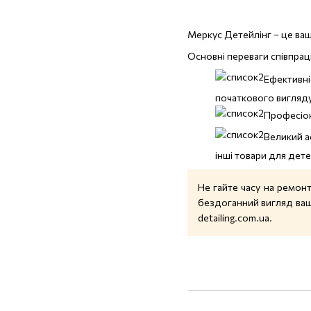
Меркус Детейлінг – це ва
Основні переваги співпраці
Ефективні
початкового вигляду
Професіон
Великий а
інші товари для дете
Не гайте часу на ремон
бездоганний вигляд вашо
detailing.com.ua
.