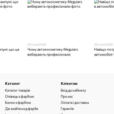
30 січня 2026
30 січня 2026
пуні: що це
Чому автокосметику Meguiars
Навіщо пот
вибирають професіонали
автомобілі 
Каталог
Клієнтам
Каталог товарів
Вхід до кабінету
Олівець з фарбою
Про нас
Балон з фарбою
Оплата і доставка
Де знайти код фарби
Гарантія