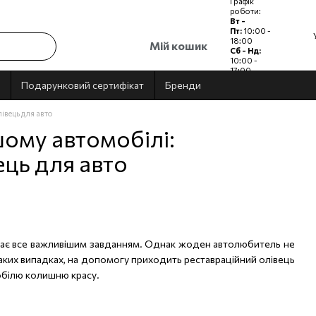
Графік
роботи:
Вт -
Пт:
10:00 -
18:00
Мій кошик
Сб - Нд:
10:00 -
17:00
Пн:
Вихідний
Подарунковий сертифікат
Бренди
івець для авто
ому автомобілі:
ець для авто
 стає все важливішим завданням. Однак жоден автолюбитель не
 таких випадках, на допомогу приходить
реставраційний олівець
обілю колишню красу.