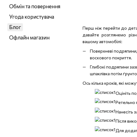
Обмін та повернення
Угода користувача
Блог
Перш ніж перейти до дета
давайте розглянемо різн
Офлайн магазин
вашому автомобілі:
Поверхневі подряпини,
воскового покриття.
Глибокі подряпини зазв
шпаклівка потім ґрунто
Ось кілька кроків, які мо
Оцініть по
Ретельно 
Нанесіть з
Після вик
Для додатк