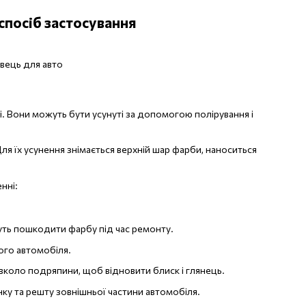
спосіб застосування
 Вони можуть бути усунуті за допомогою полірування і
я їх усунення знімається верхній шар фарби, наноситься
нні:
жуть пошкодити фарбу під час ремонту.
ого автомобіля.
вколо подряпини, щоб відновити блиск і глянець.
нку та решту зовнішньої частини автомобіля.