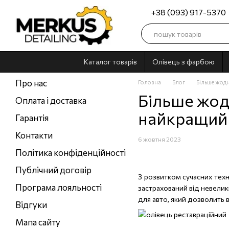
Перейти до основного контенту
+38 (093) 917-5370
Каталог товарів
Олівець з фарбою
Про нас
Головна
Блог
Більше жодн
Більше жод
Оплата і доставка
найкращий с
Гарантія
Контакти
6 жовтня 2023
Політика конфіденційності
Публічний договір
З розвитком сучасних тех
Програма лояльності
застрахований від невелик
для авто
, який дозволить
Відгуки
Мапа сайту