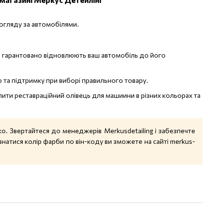
догляду за автомобілями.
ари гарантовано відновлюють ваш автомобіль до його
 та підтримку при виборі правильного товару.
пити реставраційний олівець для машиини в різних кольорах та
о. Звертайтеся до менеджерів Merkusdetailing і забезпечте
натися колір фарби по він-коду ви зможете на сайті
merkus-