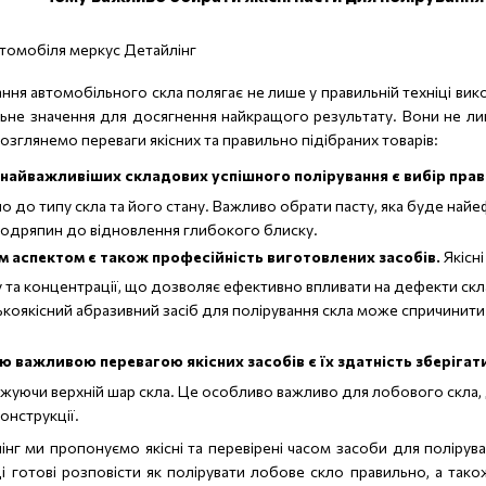
ння автомобільного скла полягає не лише у правильній техніці вик
льне значення для досягнення найкращого результату. Вони не лиш
Розглянемо переваги якісних та правильно підібраних товарів:
 найважливіших складових успішного полірування є вибір прав
но до типу скла та його стану. Важливо обрати пасту, яка буде най
подряпин до відновлення глибокого блиску.
 аспектом є також професійність виготовлених засобів.
Якісні
 та концентрації, що дозволяє ефективно впливати на дефекти ск
ькоякісний абразивний засіб для полірування скла може спричинит
ю важливою перевагою якісних засобів є їх здатність зберігат
уючи верхній шар скла. Це особливо важливо для лобового скла,
конструкції.
інг ми пропонуємо якісні та перевірені часом засоби для полірув
ці готові розповісти як полірувати лобове скло правильно, а та