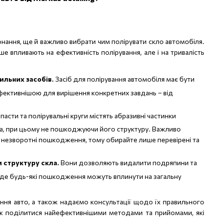
онання, ще й важливо вибрати чим полірувати скло автомобіля.
е впливають на ефективність полірування, але і на тривалість
ильних засобів.
Засіб для полірування автомобіля має бути
ефективнішою для вирішення конкретних завдань – від
 пасти та полірувальні круги містять абразивні частинки
ла, при цьому не пошкоджуючи його структуру. Важливо
и незворотні пошкодження, тому обирайте лише перевірені та
и структуру скла.
Вони дозволяють видалити подряпини та
 де будь-які пошкодження можуть вплинути на загальну
ання авто, а також надаємо консультації щодо їх правильного
кож поділитися найефективнішими методами та прийомами, які