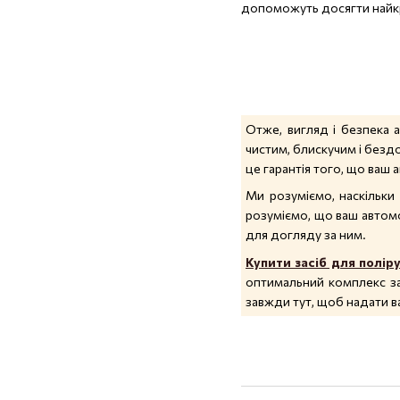
допоможуть досягти найк
Отже, вигляд і безпека 
чистим, блискучим і безд
це гарантія того, що ваш 
Ми розуміємо, наскільки
розуміємо, що ваш автомо
для догляду за ним.
Купити засіб для полір
оптимальний комплекс за
завжди тут, щоб надати в