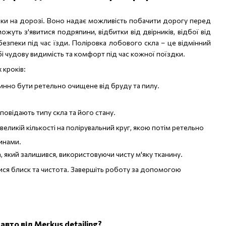
еки на дорозі. Воно надає можливість побачити дорогу перед
ожуть з'явитися подряпини, відбитки від двірників, відбої від
 безпеки під час їзди. Поліровка лобового скла – це відмінний
і чудову видимість та комфорт під час кожної поїздки.
 кроків:
винно бути ретельно очищене від бруду та пилу.
дповідають типу скла та його стану.
великій кількості на полірувальний круг, якою потім ретельно
инами.
, який залишився, використовуючи чисту м'яку тканину.
тися блиск та чистота. Завершіть роботу за допомогою
авто від Merkus detailing?