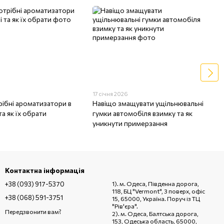
17 січня 2026
рібні ароматизатори в
Навіщо змащувати ущільнювальні
та як їх обрати
гумки автомобіля взимку та як
уникнути примерзання
Контактна інформація
+38 (093) 917-5370
1). м. Одеса, Південна дорога,
118, БЦ "Vermont", 3 поверх, офіс
+38 (068) 591-3751
15, 65000, Україна. Поруч із ТЦ
"Рів'єра".
Передзвонити вам?
2). м. Одеса, Балтська дорога,
153, Одеська область, 65000,