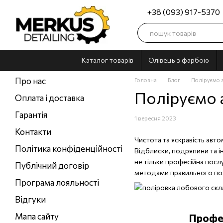
Перейти до основного контенту
+38 (093) 917-5370
Каталог товарів
Олівець з фарбою
Про нас
Головна
Блог
Поліруємо 
Поліруємо 
Оплата і доставка
Гарантія
1 вересня 2023
Контакти
Чистота та яскравість авто
Політика конфіденційності
Відблиски, подряпини та і
не тільки професійна посл
Публічний договір
методами правильного пол
Програма лояльності
Відгуки
Мапа сайту
Профес