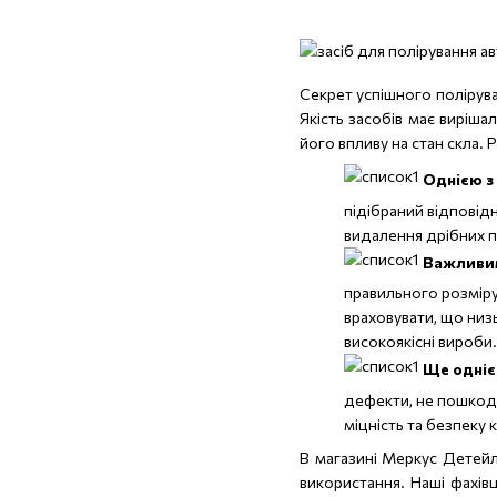
Секрет успішного полірува
Якість засобів має виріша
його впливу на стан скла. 
Однією з
підібраний відповід
видалення дрібних 
Важливим
правильного розміру
враховувати, що низ
високоякісні вироби.
Ще одніє
дефекти, не пошкодж
міцність та безпеку 
В магазині Меркус Детейл
використання. Наші фахів