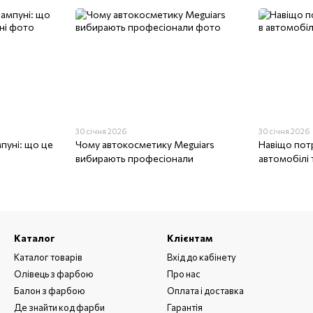
30 січня 2026
30 січня 2026
пуні: що це
Чому автокосметику Meguiars
Навіщо пот
вибирають професіонали
автомобілі 
Каталог
Клієнтам
Каталог товарів
Вхід до кабінету
Олівець з фарбою
Про нас
Балон з фарбою
Оплата і доставка
Де знайти код фарби
Гарантія