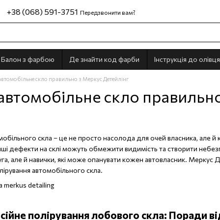
+38 (068) 591-3751
Передзвонити вам?
Балон з фарбою
Де знайти код фарби
Інструкція до олівця
автомобільне скло правильно з Меркус Детейлінг
автомобільне скло правильно
мобільного скла – це не просто насолода для очей власника, але й 
нші дефекти на склі можуть обмежити видимість та створити небез
уга, але й навички, які може опанувати кожен автовласник. Меркус 
ірування автомобільного скла.
ійне полірування лобового скла: Поради в