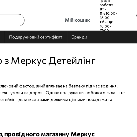
Графік
роботи:
Вт -
Пт:
10:00 -
18:00
Мій кошик
Сб - Нд:
10:00 -
17:00
Пн:
Вихідний
Подарунковий сертифікат
Бренди
 з Меркус Детейлінг
ключовий фактор, який впливає на безпеку під час водіння.
печні умови на дорозі. Однак полірування лобового скла – це
Детейлінг ділиться з вами деякими цінними порадами та
ід провідного магазину Меркус