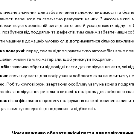
еличезне значення для забезпечення належної видимості та безп
вності перешкод та своєчасно реагувати на них. З часом на склі м
 тільки псують зовнішній вигляд авто, але й ускладнюють відчуття
н, позбутися від подряпин та дефектів, тим самим забезпечивши соб
ти машину в домашніх умовах слід дотримуватися кількох важливих
ка поверхні
: перед тим як відполірувати скло автомобіля воно по
іальні мийки та м'які матеріали, щоб уникнути подряпин.
собів
: важливо обрати відповідні пасти для полірування авто, які ві
ння
: спочатку паста для полірування лобового скла наноситься у не
. Робіть кругові рухи, звертаючи особливу увагу на зони з подряп
я
: після полірування ретельно видаліть поліроль для лобового скла
ння
: після фінального процесу полірування на склі повинен залиши
для захисту поверхні від подряпин та відблисків.
Чому важливо обирати якісні пасти для полірування 