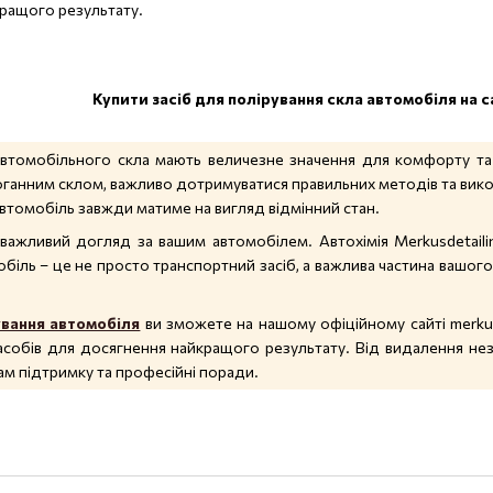
ращого результату.
Купити засіб для полірування скла автомобіля на 
автомобільного скла мають величезне значення для комфорту та
оганним склом, важливо дотримуватися правильних методів та викор
автомобіль завжди матиме на вигляд відмінний стан.
 важливий догляд за вашим автомобілем. Автохімія Merkusdetaili
біль – це не просто транспортний засіб, а важлива частина вашого
ування автомобіля
ви зможете на нашому офіційному сайті merkus-
собів для досягнення найкращого результату. Від видалення не
ам підтримку та професійні поради.