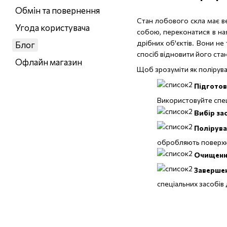
Обмін та повернення
Стан лобового скла має в
Угода користувача
собою, переконатися в ная
дрібних об'єктів. Вони не
Блог
спосіб відновити його ста
Офлайн магазин
Щоб зрозуміти як полірува
Підготов
Використовуйте спец
Вибір за
Полірува
обробляють поверхню
Очищенн
Заверше
спеціальних засобів 