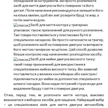
обладнання чи інструментів. Ви просто розпилюєте
засіб для миття двигуна на його поверхню та його
деталі. Після нанесення рекомендується залишити його
на кілька хвилин, щоб він зміг розкрити бруд та жир, а
потім змити водою.
Засіб для миття мотора у тригерних
упаковках: також призначений для ручного розпилення.
Такі товари поставляються у пластикових бутлі зі
спеціальною насадкою. Ви просто натискаєте на тригер,
щоб розпилити засіб на поверхню двигуна та витираєте
його чистою ганчіркою чи щіткою. Цей спосіб дозволяє
більше контролю над нанесенням і розподілом засобу.
Засіб для мийки двигуна високого тиску:
такий товар призначений для використання в
спеціалізованих мийках високого тиску. Він зазвичай
поставляється у великих контейнерах або каністрах і
підключаються до мийки за допомогою спеціального
шланга і насадки. Вона надає потужний струм води для
видалення бруду і сміття з поверхні двигуна.
Отже, перед тим, як розпочати миття мотора, важливо
визначитися з вибором засобів для чищення. Найкращий вибір
– це спеціалізована хімія для миття двигуна автомобілів,