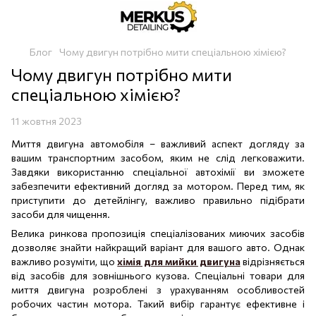
Блог
Чому двигун потрібно мити спеціальною хімією?
Чому двигун потрібно мити
спеціальною хімією?
11 жовтня 2023
Миття двигуна автомобіля – важливий аспект догляду за
вашим транспортним засобом, яким не слід легковажити.
Завдяки використанню спеціальної автохімії ви зможете
забезпечити ефективний догляд за мотором. Перед тим, як
приступити до детейлінгу, важливо правильно підібрати
засоби для чищення.
Велика ринкова пропозиція спеціалізованих миючих засобів
дозволяє знайти найкращий варіант для вашого авто. Однак
важливо розуміти, що
хімія для мийки двигуна
відрізняється
від засобів для зовнішнього кузова. Спеціальні товари для
миття двигуна розроблені з урахуванням особливостей
робочих частин мотора. Такий вибір гарантує ефективне і