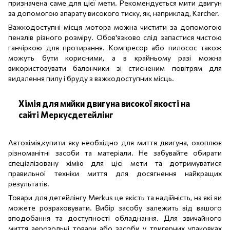
призначена саме для цієї мети. Рекомендується мити двигун
за допомогою апарату високого тиску, як, наприклад, Karcher.
Важкодоступні місця мотора можна чистити за допомогою
пензлів різного розміру. Обов'язково слід запастися чистою
ганчіркою для протирання. Компресор або пилосос також
можуть бути корисними, а в крайньому разі можна
використовувати балончики зі стисненим повітрям для
видалення пилу і бруду з важкодоступних місць.
Хімія для мийки двигуна високої якості на
сайті Меркусдетейлінг
Автохімія,купити яку необхідно для миття двигуна, охоплює
різноманітні засоби та матеріали. Не забувайте обирати
спеціалізовану хімію для цієї мети та дотримуватися
правильної техніки миття для досягнення найкращих
результатів.
Товари для детейлінгу Merkus це якість та надійність, на які ви
можете розраховувати. Вибір засобу залежить від вашого
вподобання та доступності обладнання. Для звичайного
миття аерозольні товари або засоби у тригерних упаковках