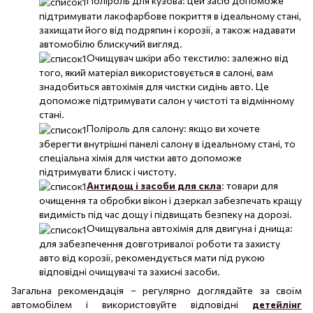
Поліроль для кузова: цей засіб допоможе
підтримувати лакофарбове покриття в ідеальному стані,
захищати його від подряпин і корозії, а також надавати
автомобілю блискучий вигляд.
Очищувач шкіри або текстилю: залежно від
того, який матеріал використовується в салоні, вам
знадобиться автохімія для чистки сидінь авто. Це
допоможе підтримувати салон у чистоті та відмінному
стані.
Поліроль для салону: якщо ви хочете
зберегти внутрішні панелі салону в ідеальному стані, то
спеціальна хімія для чистки авто допоможе
підтримувати блиск і чистоту.
Антидощ і засоби для скла
: товари для
очищення та обробки вікон і дзеркал забезпечать кращу
видимість під час дощу і підвищать безпеку на дорозі.
Очищувальна автохімія для двигуна і днища:
для забезпечення довготривалої роботи та захисту
авто від корозії, рекомендується мати під рукою
відповідні очищувачі та захисні засоби.
Загальна рекомендація – регулярно доглядайте за своїм
автомобілем і використовуйте відповідні
детейлінг