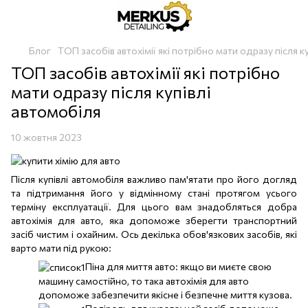
Блог
ТОП засобів автохімії які потрібно мати одразу після к
ТОП засобів автохімії які потрібно
мати одразу після купівлі
автомобіля
10 жовтня 2023
Після купівлі автомобіля важливо пам'ятати про його догляд
та підтримання його у відмінному стані протягом усього
терміну експлуатації. Для цього вам знадобляться добра
автохімія для авто, яка допоможе зберегти транспортний
засіб чистим і охайним. Ось декілька обов'язкових засобів, які
варто мати під рукою:
Піна для миття авто: якщо ви миєте свою
машину самостійно, то така автохімія для авто
допоможе забезпечити якісне і безпечне миття кузова.