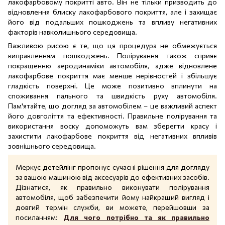
лакофарбовому покритті авто. Він не тільки призводить до
відновлення блиску лакофарбового покриття, але і захищає
його від подальших пошкоджень та впливу негативних
факторів навколишнього середовища.
Важливою рисою є те, що ця процедура не обмежується
виправленням пошкоджень. Полірування також сприяє
покращенню аеродинаміки автомобіля, адже відновлене
лакофарбове покриття має менше нерівностей і збільшує
гладкість поверхні. Це може позитивно вплинути на
споживання пального та швидкість руху автомобіля.
Пам'ятайте, що догляд за автомобілем – це важливий аспект
його довголіття та ефективності. Правильне полірування та
використання воску допоможуть вам зберегти красу і
захистити лакофарбове покриття від негативних впливів
зовнішнього середовища.
Меркус детейлінг пропонує сучасні рішення для догляду
за вашою машиною від аксесуарів до ефективних засобів.
Дізнатися, як правильно виконувати полірування
автомобіля, щоб забезпечити йому найкращий вигляд і
довгий термін служби, ви можете, перейшовши за
посиланням:
Для чого потрібно та як правильно