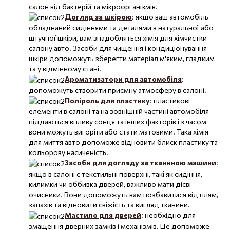
салон від бактерій та мікроорганізмів.
Догляд за шкірою
: якщо ваш автомобіль
обладнаний сидіннями та деталями з натуральної або
штучної шкіри, вам знадобляться хімія для хімчистки
салону авто. Засоби для чищення і кондиціонування
шкіри допоможуть зберегти матеріал м'яким, гладким
та у відмінному стані.
Ароматизатори для автомобіля
:
допоможуть створити приємну атмосферу в салоні.
Поліроль для пластику
: пластикові
елементи в салоні та на зовнішній частині автомобіля
піддаються впливу сонця та інших факторів і з часом
вони можуть вигоріти або стати матовими. Така хімія
для миття авто допоможе відновити блиск пластику та
кольорову насиченість.
Засоби для догляду за тканиною машини
:
якщо в салоні є текстильні поверхні, такі як сидіння,
килимки чи оббивка дверей, важливо мати дієві
очисники. Вони допоможуть вам позбавитися від плям,
запахів та відновити свіжість та вигляд тканини.
Мастило для дверей
: необхідно для
змащення дверних замків і механізмів. Це допоможе