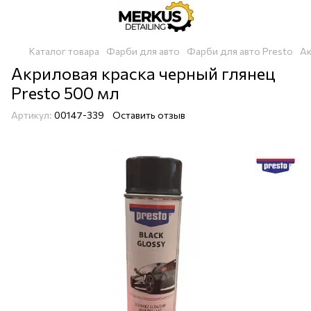
Каталог товара
Фарби для авто
Фарби для авто Presto
Ак
Акриловая краска черный глянец
Presto 500 мл
Артикул:
00147-339
Оставить отзыв