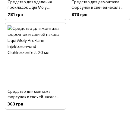
Средство для удаления
Средство для демонтажа
прокладок Liqui Moly
форсунок и свечей накала
Dichtungs-Entferner 300 мл
Liqui Moly Pro-Line Injektoren-
781 грн
873 грн
und Gluhkerzenloser 400 мл
Средство для монтажа
форсунок и свечей накала
Liqui Moly Pro-Line Injektoren-
363 грн
und Gluhkerzenfett 20 мл