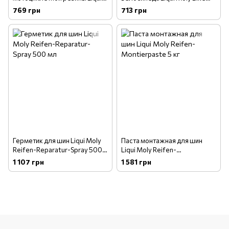
Moly Motorbike Reifen-
Tyre Fix 750 мл
769 грн
713 грн
Reparatur-Spray 300 мл
Герметик для шин Liqui Moly
Паста монтажная для шин
Reifen-Reparatur-Spray 500
Liqui Moly Reifen-
мл
Montierpaste 5 кг
1 107 грн
1 581 грн