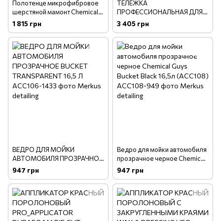
Полотенце микрофибровое
ТЕЛЕЖКА
шерстяной мамонт Chemical
ПРОФЕССИОНАЛЬНАЯ ДЛЯ
Guys Drying Towel Woolly
ВЕДРА CREEPER BUCKET
1 815 грн
3 405 грн
Mammoth 64 X 91 см
DOLLY
(MIC1995)
ВЕДРО ДЛЯ МОЙКИ
Ведро для мойки автомобиля
АВТОМОБИЛЯ ПРОЗРАЧНОЕ
прозрачное черное Chemical
BUCKET TRANSPARENT 16,5 Л
Guys Bucket Black 16,5л
947 грн
947 грн
(ACC108)