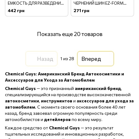
ЕМКОСТЬ ДЛЯ РАЗВЕДЕНИЯ
ЧЕРНЕНИЙ ШИН EZ-FORM
С ТРИГГЕРОМ SECONDARY
APPLICATOR
442 грн
271 грн
CONTAINER DILUTION
BOTTLE - HEAVY DUTY
SPRAYER
Показать еще 20 товаров
Назад
Вперед
1
из 28
Chemical Guys: Американский Бренд Автокосметики и
Аксессуаров для Ухода за Автомобилем
Chemical Guys
— это признанный
американский бренд
,
специализирующийся на производстве высококачественной
автокосметики
,
инструментов
и
аксессуаров для ухода за
автомобилем
. С момента своего основания более 40 лет
назад, бренд завоевал огромную популярность среди
автомобилистов и
детейлеров
по всему миру.
Каждое средство от
Chemical Guys
— это результат
тщательных исследований и инновационных разработок,