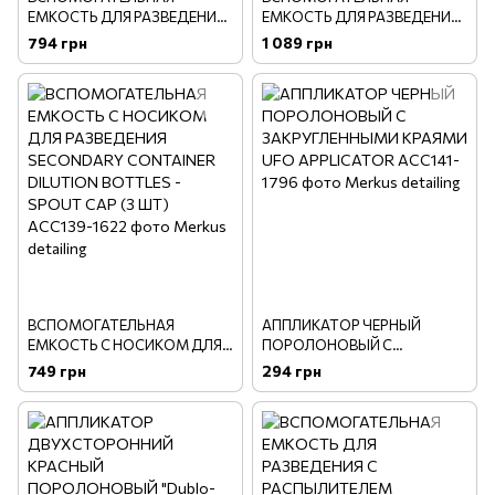
ЕМКОСТЬ ДЛЯ РАЗВЕДЕНИЯ
ЕМКОСТЬ ДЛЯ РАЗВЕДЕНИЯ
С РАСПЫЛИТЕЛЕМ
С ТРИГГЕРОМ SECONDARY
794 грн
1 089 грн
SECONDARY CONTAINER
CONTAINER DILUTION
DILUTION BOTTLE SPRAYER
BOTTLE - HEAVY DUTY
TOP (3 ШТ)
SPRAYER (3 шт.)
ВСПОМОГАТЕЛЬНАЯ
АППЛИКАТОР ЧЕРНЫЙ
ЕМКОСТЬ С НОСИКОМ ДЛЯ
ПОРОЛОНОВЫЙ С
РАЗВЕДЕНИЯ SECONDARY
ЗАКРУГЛЕННЫМИ КРАЯМИ
749 грн
294 грн
CONTAINER DILUTION
UFO APPLICATOR
BOTTLES - SPOUT CAP (3 ШТ)