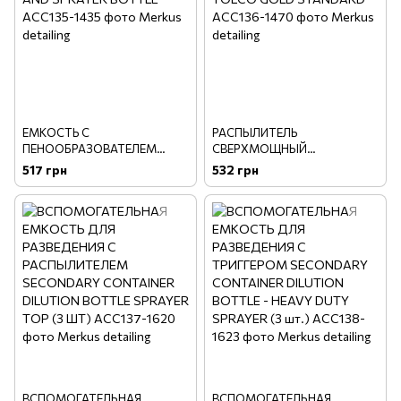
ЕМКОСТЬ С
РАСПЫЛИТЕЛЬ
ПЕНООБРАЗОВАТЕЛЕМ
СВЕРХМОЩНЫЙ
DUCK FOAMING TRIGGER AND
КИСЛОТОСТОЙКИЙ TOLCO
517 грн
532 грн
SPRAYER BOTTLE
GOLD STANDARD
ВСПОМОГАТЕЛЬНАЯ
ВСПОМОГАТЕЛЬНАЯ