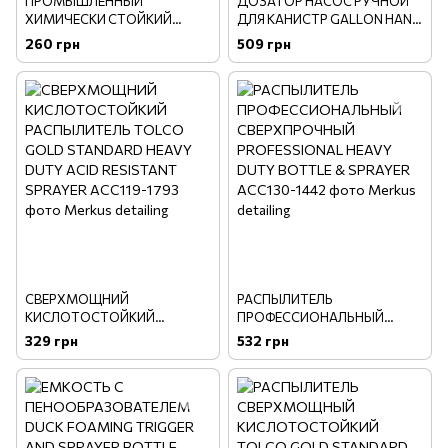
ПРОМЫШЛЕННЫЙ
ДОЗАТОР НАСОС РУЧНОЙ
ХИМИЧЕСКИ СТОЙКИЙ
ДЛЯ КАНИСТР GALLON HAND
ТРИГГЕР - HEAVY DUTY
PUMP
260 грн
509 грн
SPRAYER
СВЕРХМОЩНИЙ
РАСПЫЛИТЕЛЬ
КИСЛОТОСТОЙКИЙ
ПРОФЕССИОНАЛЬНЫЙ
РАСПЫЛИТЕЛЬ TOLCO GOLD
СВЕРХПРОЧНЫЙ
329 грн
532 грн
STANDARD HEAVY DUTY ACID
PROFESSIONAL HEAVY DUTY
RESISTANT SPRAYER
BOTTLE & SPRAYER