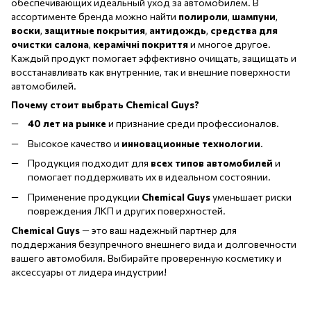
обеспечивающих идеальный уход за автомобилем. В
ассортименте бренда можно найти
полироли
,
шампуни
,
воски
,
защитные покрытия
,
антидождь
,
средства для
очистки салона
,
керамічні покриття
и многое другое.
Каждый продукт помогает эффективно очищать, защищать и
восстанавливать как внутренние, так и внешние поверхности
автомобилей.
Почему стоит выбрать Chemical Guys?
40 лет на рынке
и признание среди профессионалов.
Высокое качество и
инновационные технологии
.
Продукция подходит для
всех типов автомобилей
и
помогает поддерживать их в идеальном состоянии.
Применение продукции
Chemical Guys
уменьшает риски
повреждения ЛКП и других поверхностей.
Chemical Guys
— это ваш надежный партнер для
поддержания безупречного внешнего вида и долговечности
вашего автомобиля. Выбирайте проверенную косметику и
аксессуары от лидера индустрии!