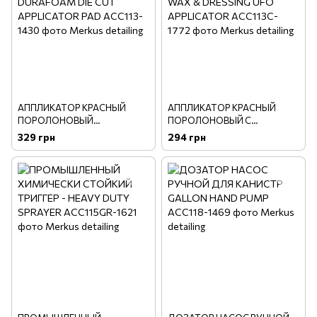
АППЛИКАТОР КРАСНЫЙ
АППЛИКАТОР КРАСНЫЙ
ПОРОЛОНОВЫЙ
ПОРОЛОНОВЫЙ C
PRO_APPLICATOR
ЗАКРУГЛЕННЫМИ КРАЯМИ
329 грн
294 грн
DURAFOAM DIE CUT
WAX & DRESSING UFO
APPLICATOR PAD
APPLICATOR