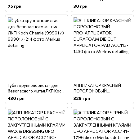
10х6х2
75 грн
30 грн
Губка крупнопористая для
АППЛИКАТОР КРАСНЫЙ
безопасного мытья ЛКП Koch
ПОРОЛОНОВЫЙ
Chemie (999017)
PRO_APPLICATOR
430 грн
329 грн
DURAFOAM DIE CUT
APPLICATOR PAD