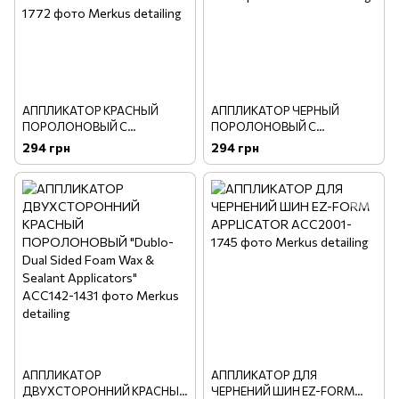
АППЛИКАТОР КРАСНЫЙ
АППЛИКАТОР ЧЕРНЫЙ
ПОРОЛОНОВЫЙ C
ПОРОЛОНОВЫЙ С
ЗАКРУГЛЕННЫМИ КРАЯМИ
ЗАКРУГЛЕННЫМИ КРАЯМИ
294 грн
294 грн
WAX & DRESSING UFO
UFO APPLICATOR
APPLICATOR
АППЛИКАТОР
АППЛИКАТОР ДЛЯ
ДВУХСТОРОННИЙ КРАСНЫЙ
ЧЕРНЕНИЙ ШИН EZ-FORM