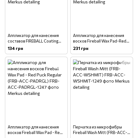
Аппликатор для нанесения
Аппликатор для нанесения
составов FIREBALL Coating
восков Fireball Wax Pad-Red
Block (FRB-ACC-COABLK)
Puck Mini (FRB-ACC-PADMIN)
134 грн
231 грн
Аппликатор для нанесения
Перчатка из микрофибры
восков Fireball Wax Pad - Red
Fireball Wash Mitt (FRB-ACC-