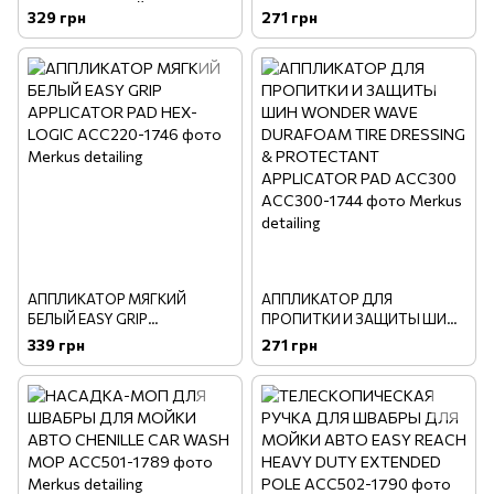
ПОРОЛОНОВЫЙ "Dublo-Dual
APPLICATOR
329 грн
271 грн
Sided Foam Wax & Sealant
Applicators"
АППЛИКАТОР МЯГКИЙ
АППЛИКАТОР ДЛЯ
БЕЛЫЙ EASY GRIP
ПРОПИТКИ И ЗАЩИТЫ ШИН
APPLICATOR PAD HEX-LOGIC
WONDER WAVE DURAFOAM
339 грн
271 грн
TIRE DRESSING &
PROTECTANT APPLICATOR
PAD ACC300