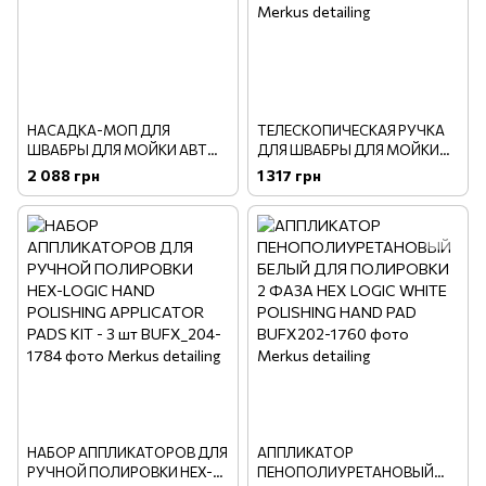
НАСАДКА-МОП ДЛЯ
ТЕЛЕСКОПИЧЕСКАЯ РУЧКА
ШВАБРЫ ДЛЯ МОЙКИ АВТО
ДЛЯ ШВАБРЫ ДЛЯ МОЙКИ
CHENILLE CAR WASH MOP
АВТО EASY REACH HEAVY
2 088 грн
1 317 грн
DUTY EXTENDED POLE
НАБОР АППЛИКАТОРОВ ДЛЯ
АППЛИКАТОР
РУЧНОЙ ПОЛИРОВКИ HEX-
ПЕНОПОЛИУРЕТАНОВЫЙ