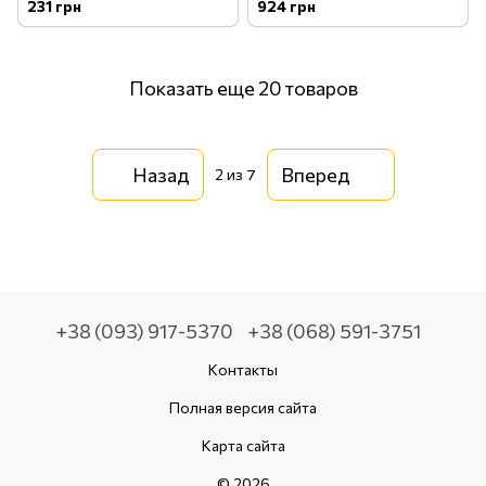
Puck Regular (FRB-ACC-
WSHMIT)
231 грн
924 грн
PADRGL)
Показать еще 20 товаров
Назад
Вперед
2
из 7
+38 (093) 917-5370
+38 (068) 591-3751
Контакты
Полная версия сайта
Карта сайта
© 2026