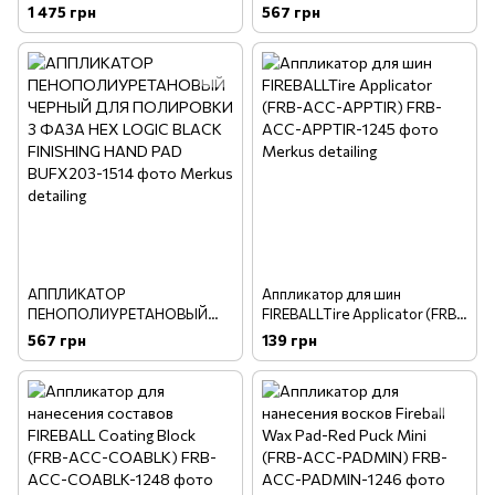
LOGIC HAND POLISHING
БЕЛЫЙ ДЛЯ ПОЛИРОВКИ 2
1 475 грн
567 грн
APPLICATOR PADS KIT - 3 шт
ФАЗА HEX LOGIC WHITE
POLISHING HAND PAD
АППЛИКАТОР
Аппликатор для шин
ПЕНОПОЛИУРЕТАНОВЫЙ
FIREBALLTire Applicator (FRB-
ЧЕРНЫЙ ДЛЯ ПОЛИРОВКИ 3
ACC-APPTIR)
567 грн
139 грн
ФАЗА HEX LOGIC BLACK
FINISHING HAND PAD