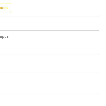
аказ
врат