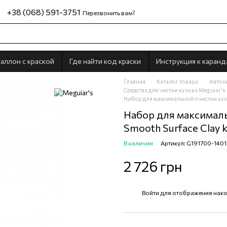
+38 (068) 591-3751
Перезвонить вам?
аллон с краской
Где найти код краски
Инструкция к каран
Главная
Каталог товара
Автох
Средства для чистки кузова Meguiar's
Набор для максимальной очистки кузо
Набор для максималь
Smooth Surface Clay k
В наличии
Артикул: G191700-1401
2 726 грн
Войти
для отображения нако
%