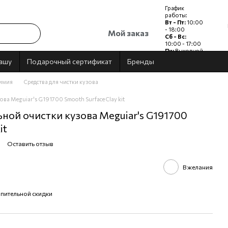
График
работы:
Вт - Пт:
10:00
- 18:00
Мой заказ
Сб - Вс:
10:00 - 17:00
Пн:
Выходной
дашу
Подарочный сертификат
Бренды
имия
Средства для чистки кузова
ва Meguiar's G191700 Smooth Surface Clay kit
ной очистки кузова Meguiar's G191700
it
Оставить отзыв
В желания
пительной скидки