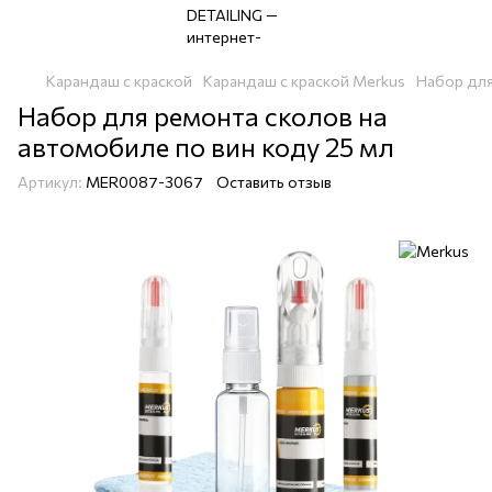
Карандаш с краской
Карандаш с краской Merkus
Набор для
Набор для ремонта сколов на
автомобиле по вин коду 25 мл
Артикул:
MER0087-3067
Оставить отзыв