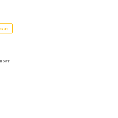
аказ
врат