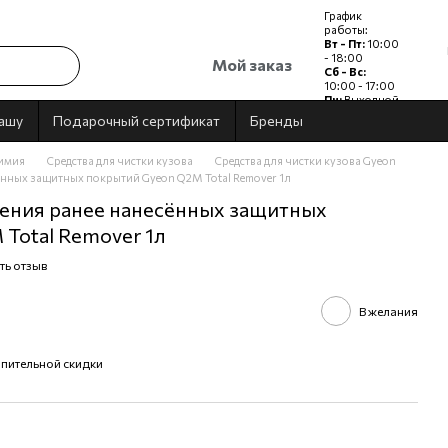
График
работы:
Вт - Пт:
10:00
- 18:00
Мой заказ
Сб - Вс:
10:00 - 17:00
Пн:
Выходной
дашу
Подарочный сертификат
Бренды
имия
Средства для чистки кузова
Средства для чистки кузова Gyeon
ённых защитных покрытий Gyeon Q2M Total Remover 1л
ления ранее нанесённых защитных
Total Remover 1л
ть отзыв
В желания
пительной скидки