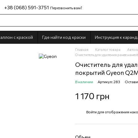
+38 (068) 591-3751
Перезвонить вам?
аллон с краской
Где найти код краски
Инструкция к каран
Главная
Каталог товара
Автох
Очиститель для удаления ранее нанес
Очиститель для уда
покрытий Gyeon Q2M 
В наличии
Артикул: 283
Остави
1 170 грн
Войти
для отображения нако
%
Объем