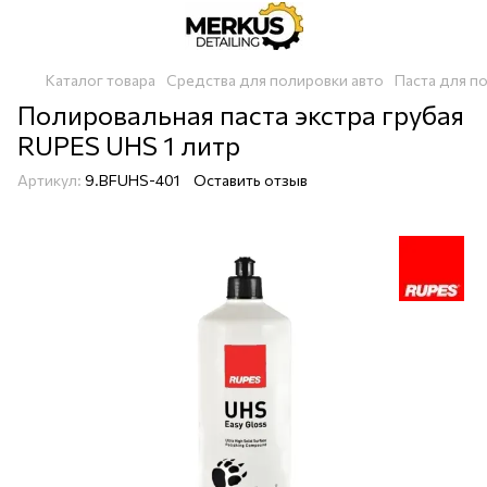
Каталог товара
Средства для полировки авто
Паста для п
Полировальная паста экстра грубая
RUPES UHS 1 литр
Артикул:
9.BFUHS-401
Оставить отзыв