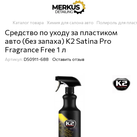
Каталог товара
Химия для салона авто
Полироль для плас
Средство по уходу за пластиком
авто (без запаха) K2 Satina Pro
Fragrance Free 1 л
Артикул:
D50911-688
Оставить отзыв