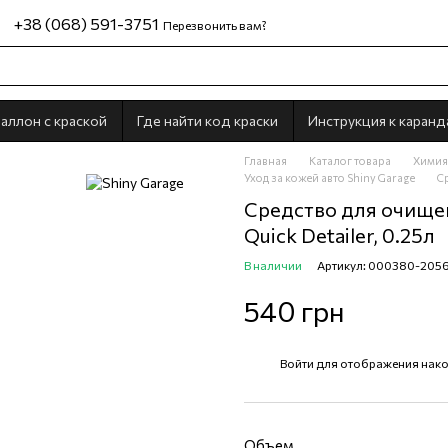
+38 (068) 591-3751
Перезвонить вам?
аллон с краской
Где найти код краски
Инструкция к каран
Главная
Каталог товара
Химия 
Уход за кожей авто Shiny Garage
Ср
Средство для очищен
Quick Detailer, 0.25л
В наличии
Артикул: 000380-205
540 грн
Войти
для отображения нако
%
Объем