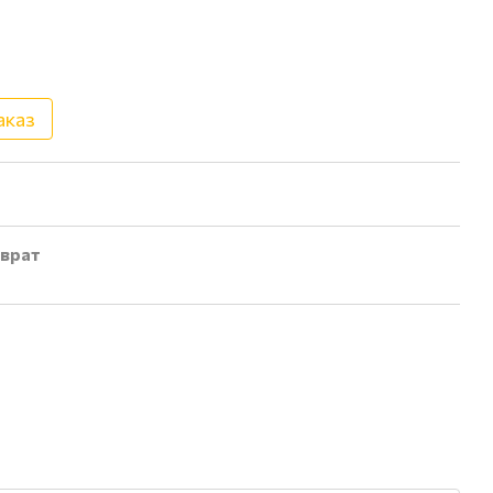
аказ
врат