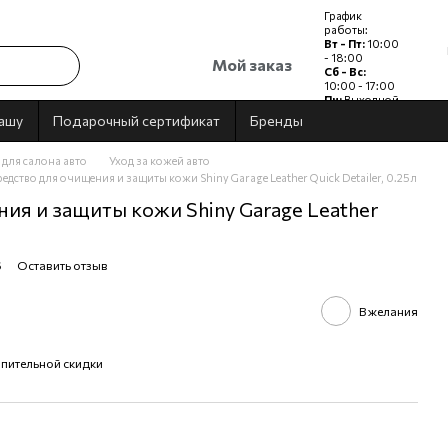
График
работы:
Вт - Пт:
10:00
- 18:00
Мой заказ
Сб - Вс:
10:00 - 17:00
Пн:
Выходной
дашу
Подарочный сертификат
Бренды
для салона авто
Уход за кожей авто
едство для очищения и защиты кожи Shiny Garage Leather Quick Detailer, 0.25л
ия и защиты кожи Shiny Garage Leather
6
Оставить отзыв
В желания
пительной скидки