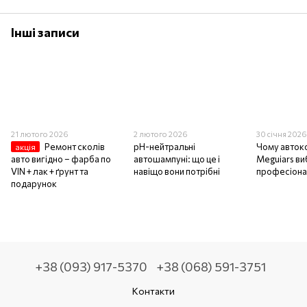
Інші записи
21 лютого 2026
2 лютого 2026
30 січня 202
Ремонт сколів
pH-нейтральні
Чому авток
акція
авто вигідно – фарба по
автошампуні: що це і
Meguiars в
VIN + лак + ґрунт та
навіщо вони потрібні
професіон
подарунок
+38 (093) 917-5370
+38 (068) 591-3751
Контакти