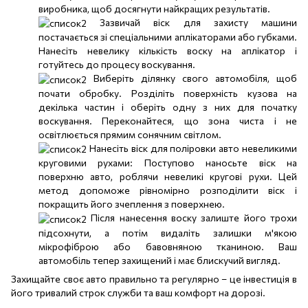
виробника, щоб досягнути найкращих результатів.
Зазвичай віск для захисту машини
постачається зі спеціальними аплікаторами або губками.
Нанесіть невелику кількість воску на аплікатор і
готуйтесь до процесу воскування.
Виберіть ділянку свого автомобіля, щоб
почати обробку. Розділіть поверхність кузова на
декілька частин і оберіть одну з них для початку
воскування. Переконайтеся, що зона чиста і не
освітлюється прямим сонячним світлом.
Нанесіть віск для поліровки авто невеликими
круговими рухами: Поступово наносьте віск на
поверхню авто, роблячи невеликі кругові рухи. Цей
метод допоможе рівномірно розподілити віск і
покращить його зчеплення з поверхнею.
Після нанесення воску залиште його трохи
підсохнути, а потім видаліть залишки м'якою
мікрофіброю або бавовняною тканиною. Ваш
автомобіль тепер захищений і має блискучий вигляд.
Захищайте своє авто правильно та регулярно – це інвестиція в
його тривалий строк служби та ваш комфорт на дорозі.