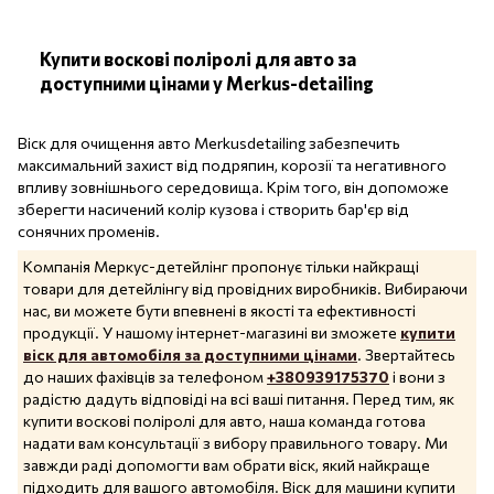
Купити воскові поліролі для авто за
доступними цінами у Merkus-detailing
Віск для очищення авто Merkusdetailing забезпечить
максимальний захист від подряпин, корозії та негативного
впливу зовнішнього середовища. Крім того, він допоможе
зберегти насичений колір кузова і створить бар'єр від
сонячних променів.
Компанія Меркус-детейлінг пропонує тільки найкращі
товари для детейлінгу від провідних виробників. Вибираючи
нас, ви можете бути впевнені в якості та ефективності
продукції. У нашому інтернет-магазині ви зможете
купити
віск для автомобіля за доступними цінами
. Звертайтесь
до наших фахівців за телефоном
+380939175370
і вони з
радістю дадуть відповіді на всі ваші питання. Перед тим, як
купити воскові поліролі для авто, наша команда готова
надати вам консультації з вибору правильного товару. Ми
завжди раді допомогти вам обрати віск, який найкраще
підходить для вашого автомобіля. Віск для машини купити