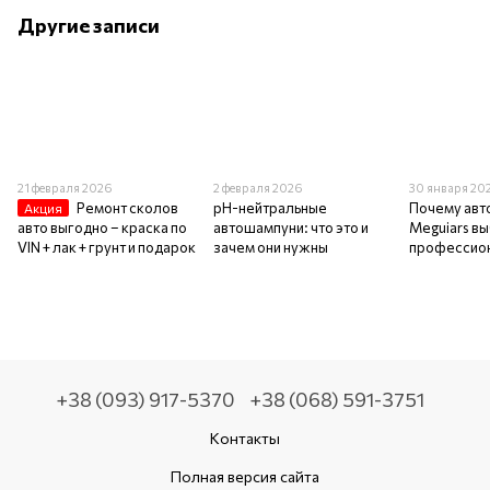
Другие записи
21 февраля 2026
2 февраля 2026
30 января 20
Ремонт сколов
pH-нейтральные
Почему авт
Акция
авто выгодно – краска по
автошампуни: что это и
Meguiars в
VIN + лак + грунт и подарок
зачем они нужны
профессио
+38 (093) 917-5370
+38 (068) 591-3751
Контакты
Полная версия сайта